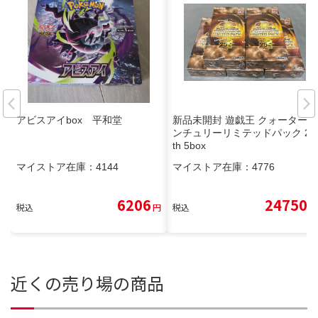
アビスアイbox 平和堂
新品未開封 遊戯王 クォーターセ
ンチュリーリミテッドパック 25
th 5box
マイストア在庫：
4144
マイストア在庫：
4776
6206
24750
税込
円
税込
円
近くの売り場の商品