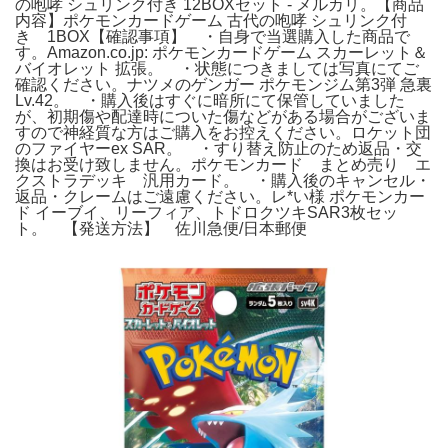
の咆哮 シュリンク付き 12BOXセット - メルカリ。【商品
内容】ポケモンカードゲーム 古代の咆哮 シュリンク付
き 1BOX【確認事項】 ・自身で当選購入した商品で
す。Amazon.co.jp: ポケモンカードゲーム スカーレット＆
バイオレット 拡張。 ・状態につきましては写真にてご
確認ください。ナツメのゲンガー ポケモンジム第3弾 急裏
Lv.42。 ・購入後はすぐに暗所にて保管していました
が、初期傷や配達時についた傷などがある場合がございま
すので神経質な方はご購入をお控えください。ロケット団
のファイヤーex SAR。 ・すり替え防止のため返品・交
換はお受け致しません。ポケモンカード まとめ売り エ
クストラデッキ 汎用カード。 ・購入後のキャンセル・
返品・クレームはご遠慮ください。レ*い様 ポケモンカー
ド イーブイ、リーフィア、トドロクツキSAR3枚セッ
ト。 【発送方法】 佐川急便/日本郵便