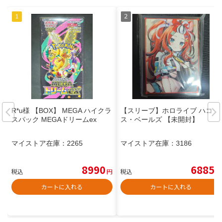
R*u様 【BOX】 MEGA ハイクラ
【スリーブ】ホロライブ ハコ
スパック MEGAドリームex
ス・ベールズ 【未開封】
マイストア在庫：
2265
マイストア在庫：
3186
8990
6885
税込
円
税込
円
カートに入れる
カートに入れる