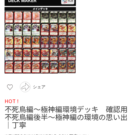
シェア
HOT !
不死鳥編〜極神編環境デッキ 確認用
不死鳥編後半～極神編の環境の思い出
｜丁寧