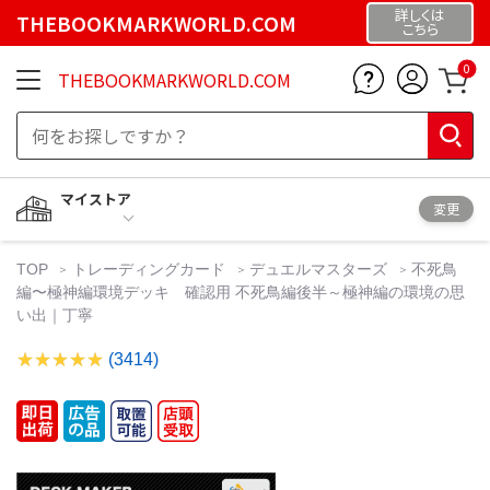
詳しくは
THEBOOKMARKWORLD.COM
こちら
0
THEBOOKMARKWORLD.COM
マイストア
変更
TOP
トレーディングカード
デュエルマスターズ
不死鳥
編〜極神編環境デッキ 確認用 不死鳥編後半～極神編の環境の思
い出｜丁寧
(3414)