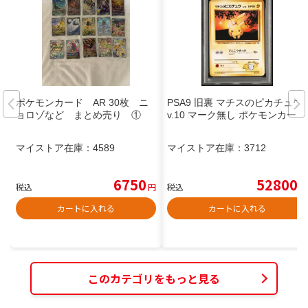
ポケモンカード AR 30枚 ニ
PSA9 旧裏 マチスのピカチュウ l
ョロゾなど まとめ売り ①
v.10 マーク無し ポケモンカード
マイストア在庫：
4589
マイストア在庫：
3712
6750
52800
税込
円
税込
円
カートに入れる
カートに入れる
このカテゴリをもっと見る