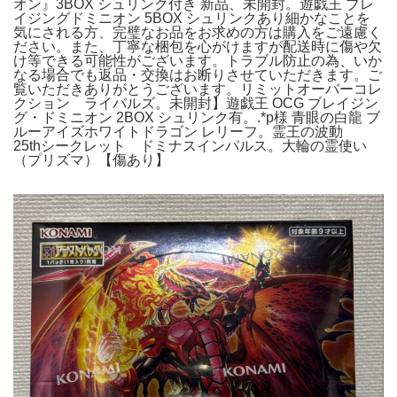
オン』3BOX シュリンク付き 新品、未開封。遊戯王 ブレ
イジングドミニオン 5BOX シュリンクあり細かなことを
気にされる方、完璧なお品をお求めの方は購入をご遠慮く
ださい。また、丁寧な梱包を心がけますが配送時に傷や欠
け等できる可能性がございます。トラブル防止の為、いか
なる場合でも返品・交換はお断りさせていただきます。ご
覧いただきありがとうございます。リミットオーバーコレ
クション ライバルズ。未開封】遊戯王 OCG ブレイジン
グ・ドミニオン 2BOX シュリンク有。.*p様 青眼の白龍 ブ
ルーアイズホワイトドラゴン レリーフ。霊王の波動
25thシークレット ドミナスインパルス。大輪の霊使い
（プリズマ）【傷あり】