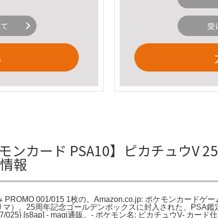
いて
受
る
ケモンカード PSA10】ピカチュウV 25t
細情報
PROMO 001/015 1枚の。Amazon.co.jp: ポケモンカードゲーム
yPayフリマ）。25周年記念ゴールデンボックスに封入された、PSA
025} [s8ap] - magi通販。- ポケモン名: ピカチュウV- カード