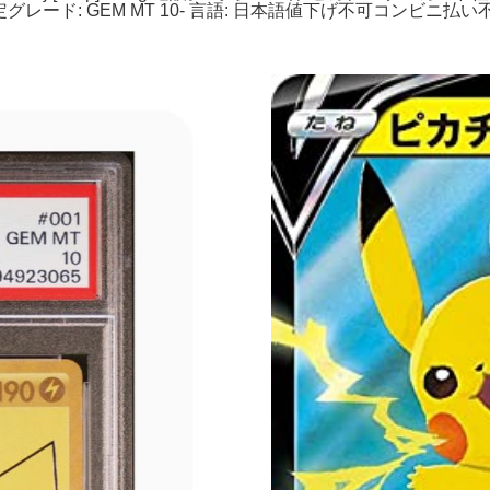
A- 鑑定グレード: GEM MT 10- 言語: 日本語値下げ不可コンビニ払い