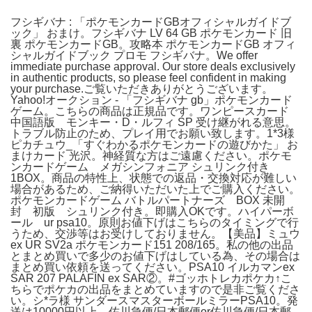
フシギバナ : 「ポケモンカードGBオフィシャルガイドブ
ック」 おまけ。フシギバナ LV 64 GB ポケモンカード 旧
裏 ポケモンカードGB。攻略本 ポケモンカードGB オフィ
シャルガイドブック プロモ フシギバナ。We offer
immediate purchase approval. Our store deals exclusively
in authentic products, so please feel confident in making
your purchase.ご覧いただきありがとうございます。
Yahoo!オークション - 「フシギバナ gb」ポケモンカード
ゲーム。こちらの商品は正規品です。ワンピースカード
中国語版 モンキー・D・ルフィ SP 受け継がれる意思。
トラブル防止のため、プレイ用でお願い致します。1*3様
ピカチュウ_「すぐわかるポケモンカードの遊びかた」 お
まけカード 光沢。神経質な方はご遠慮ください。ポケモ
ンカードゲーム メガシンフォニア シュリンク付き
1BOX。商品の特性上、状態での返品・交換対応が難しい
場合があるため、ご納得いただいた上でご購入ください。
ポケモンカードゲーム バトルパートナーズ BOX 未開
封 初版 シュリンク付き。即購入OKです。ハイパーボ
ール ur psa10。原則お値下げはこちらのタイミングで行
うため、交渉等はお受けしておりません。【美品】ミュウ
ex UR SV2a ポケモンカード151 208/165。私の他の出品
とまとめ買いで多少のお値下げはしている為、その場合は
まとめ買い依頼を送ってください。PSA10 イルカマンex
SAR 207 PALAFIN ex SAR②。#ゴッホトレカポケカ↑こ
ちらでポケカの出品をまとめていますので是非ご覧くださ
い。シ*ラ様 サンダースマスターボールミラーPSA10。発
送は10000円以上→佐川急便/日本郵便or佐川急便/日本郵