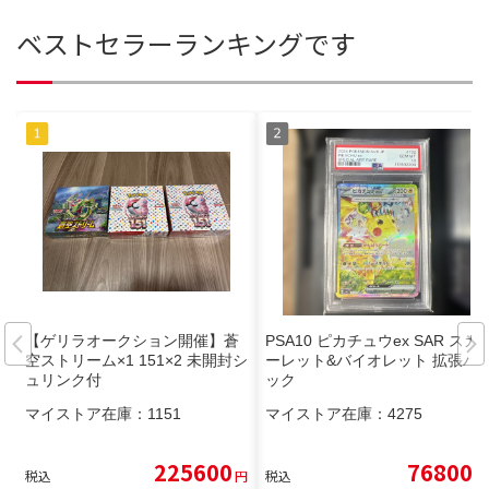
ベストセラーランキングです
【ゲリラオークション開催】蒼
PSA10 ピカチュウex SAR スカ
空ストリーム×1 151×2 未開封シ
ーレット&バイオレット 拡張パ
ュリンク付
ック
マイストア在庫：
1151
マイストア在庫：
4275
225600
76800
税込
円
税込
円