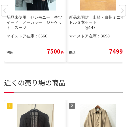
新品未使用 セレモニー 杢ツ
新品未開封 山崎・白州ミニボ
イード ノーカラー ジャケッ
トル５本セット
ト スーツ
㋕147
マイストア在庫：
3666
マイストア在庫：
3698
7500
7499
税込
円
税込
円
近くの売り場の商品