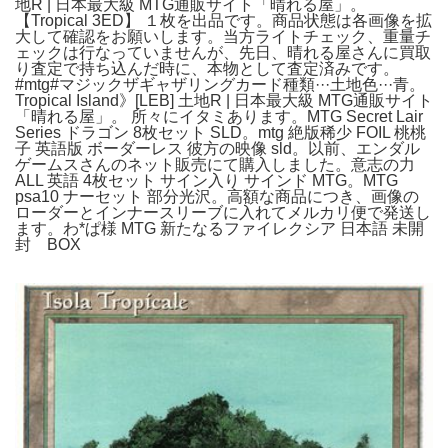
地R | 日本最大級 MTG通販サイト「晴れる屋」。
【Tropical 3ED】 １枚を出品です。商品状態は各画像を拡
大して確認をお願いします。当方ライトチェック、重量チ
ェックは行なっていませんが、先日、晴れる屋さんに買取
り査定で持ち込んだ時に、本物として査定済みです。
#mtg#マジックザギャザリングカード種類···土地色···青。
Tropical Island》[LEB] 土地R | 日本最大級 MTG通販サイト
「晴れる屋」。 所々にイタミあります。MTG Secret Lair
Series ドラゴン 8枚セット SLD。mtg 絶版稀少 FOIL 桃桃
子 英語版 ボーダーレス 彼方の映像 sld。以前、エンダル
ゲームスさんのネット販売にて購入しました。意志の力
ALL 英語 4枚セット サイン入り サインド MTG。MTG
psa10 ナーセット 部分光沢。高額な商品につき、画像の
ローダーとインナースリーブに入れてメルカリ便で発送し
ます。わ*ぱ様 MTG 新たなるファイレクシア 日本語 未開
封 BOX