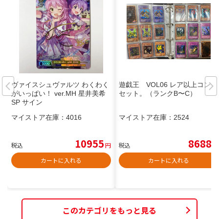
ヴァイスシュヴァルツ わくわく
遊戯王 VOL06 レア以上コンプ
がいっぱい！ ver.MH 星井美希
セット。（ランクB〜C）
SP サイン
マイストア在庫：
4016
マイストア在庫：
2524
10955
8688
税込
円
税込
円
カートに入れる
カートに入れる
このカテゴリをもっと見る