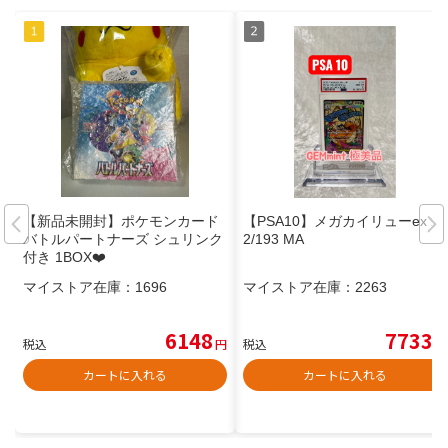
【新品未開封】ポケモンカード
【PSA10】メガカイリューex 23
バトルパートナーズ シュリンク
2/193 MA
付き 1BOX❤️
マイストア在庫：
1696
マイストア在庫：
2263
6148
7733
税込
円
税込
円
カートに入れる
カートに入れる