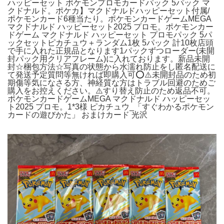
ハッピーセット ポケモンプロモカードパック 5パック マ
クドナルド。ポケカ】マクドナルドハッピーセット付属/
ポケモンカード6種当たり。ポケモンカードゲームMEGA
マクドナルド ハッピーセット2025 プロモ。ポケモンカー
ドゲーム マクドナルド ハッピーセット プロモパック 5パ
ックセットピカチュウ＋ランダム1枚 5パック 計10枚店頭
で手に入れた正規品となります1パックずつローダー(未開
封パック用クリアフレーム)に入れております。新品未開
封☆梱包方法☆写真の状態から水濡れ防止をし匿名配送に
て発送予定質問等無ければ即購入可⭕⚠️未開封品のため初
期傷等気になさる方、神経質な方はトラブル回避のためご
購入をお控えください。⚠️すり替え防止のため返品不可。
ポケモンカードゲームMEGA マクドナルド ハッピーセッ
ト2025 プロモ。1*3様 ピカチュウ_「すぐわかるポケモン
カードの遊びかた」 おまけカード 光沢