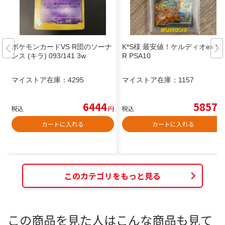
ポケモンカードVS R団のソーナ
K*S様 最安値！ケルディオex SA
ンス (キラ) 093/141 3w
R PSA10
マイストア在庫：
4295
マイストア在庫：
1157
6444
5857
税込
円
税込
円
カートに入れる
カートに入れる
このカテゴリをもっと見る
この商品を見た人はこんな商品も見て