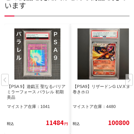
います
【PSA 9】遊戯王 聖なるバリア
【PSA9】リザードンG LV.X 渦
ミラーフォース パラレル 初期
巻きホロ
美品
マイストア在庫：
1041
マイストア在庫：
4480
11484
100800
税込
円
税込
円