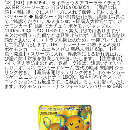
GX【SR】{056/054}。ライチュウ＆アローラライチュウ
GX RR [ジージーエンド] SM10a 008/054。【商品の状
態】• 開封後すぐにスリーブに入れて保管しております。
バリヤード ◆ 拡張シート第1弾(青版) 旧裏。詳細は写真に
てご確認ください。ルミタンsr。• 即購入大歓迎です。ポ
ケモンカード 旧裏 ピカチュウ ポケモンジャングル。。
41IUeuUhIQL._AC_UF350,。• 素人目線ではありますが、
白欠けや目立った傷などは見受けられず、非常に綺麗な状
態かと思います。• トラブル防止のため、一律プレイ用と
して出品いたします。HR トレーナー 14枚 まとめ売り
ポケモンカード。ムニキスゼロ 新品未開封 60p。【梱
包・発送】• スリーブに入れ、厚紙等による折れ防止およ
び濡れ防止対策を徹底して梱包いたします。【注意事項】
• すり替え等防止のため、返品・交換はご遠慮いただいて
おります。ポケモンカードゲーム 古代の咆哮 未開封 シュ
リンク付き。【新品未開封シュリンク付き】ポケモンカー
ドゲーム ニンジャスピナー 1BOX。癒されるイラストで
コレクションにも最適です。ご検討よろしくお願いいたし
ます。ポケモンカード・ナンジャモのハラバリーex SAR