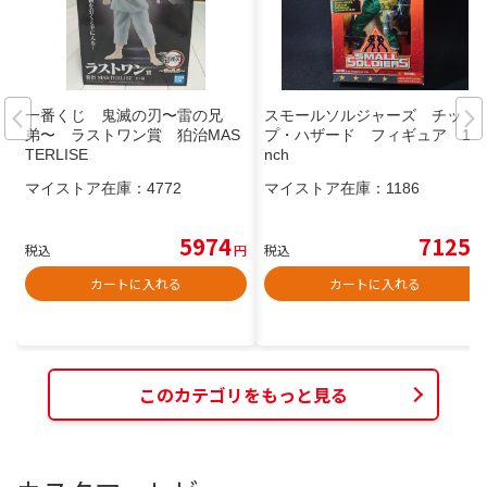
一番くじ 鬼滅の刃〜雷の兄
スモールソルジャーズ チッ
弟〜 ラストワン賞 狛治MAS
プ・ハザード フィギュア 12i
TERLISE
nch
マイストア在庫：
4772
マイストア在庫：
1186
5974
7125
税込
円
税込
円
カートに入れる
カートに入れる
このカテゴリをもっと見る