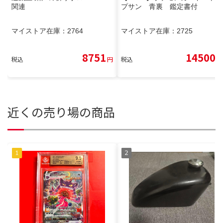
関連
プサン 青裏 鑑定書付
マイストア在庫：
2764
マイストア在庫：
2725
8751
14500
税込
円
税込
円
近くの売り場の商品