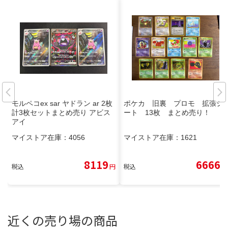
モルペコex sar ヤドラン ar 2枚
ポケカ 旧裏 プロモ 拡張シ
計3枚セットまとめ売り アビス
ート 13枚 まとめ売り！
アイ
マイストア在庫：
4056
マイストア在庫：
1621
8119
6666
税込
円
税込
円
近くの売り場の商品