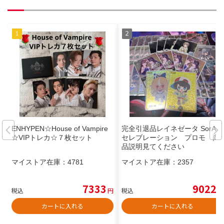
ENHYPEN☆House of Vampire
完全引退品レイネゼータ SorAZ
☆VIPトレカ☆７枚セット
セレブレーション プロモ 商
品説明見てください
マイストア在庫：
4781
マイストア在庫：
2357
7333
9022
税込
円
税込
円
カートに入れる
カートに入れる