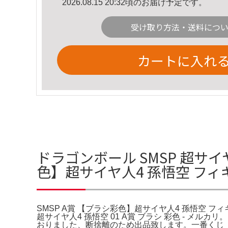
2026.08.15 20:32頃のお届け予定です。
受け取り方法・送料につ
カートに入れ
ドラゴンボール SMSP 超サイヤ
色】超サイヤ人4 孫悟空 フィ
SMSP A賞 【ブラシ彩色】超サイヤ人4 孫悟空 フィ
超サイヤ人4 孫悟空 01 A賞 ブラシ 彩色 - メル
おりました、断捨離のため出品致します。一番くじ ド