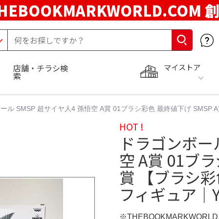
HEBOOKMARKWORLD.COM 
マイストア
店舗・チラシ検
索
ル SMSP 超サイヤ人4 孫悟空 A賞 01ブラシ彩色 最終値下げ SMSP
HOT !
ドラゴンボール
空 A賞 01ブ
賞 【ブラシ彩
フィギュア｜Y
※THEBOOKMARKWORL