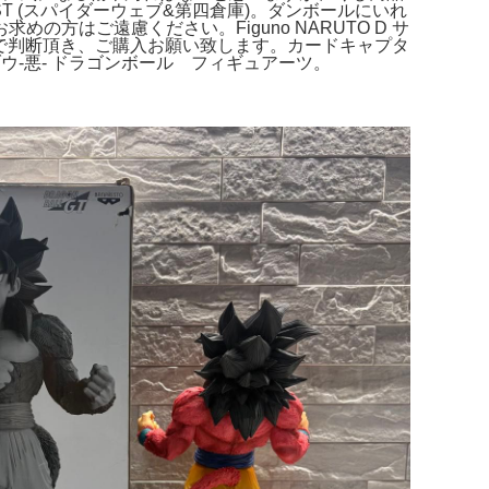
T (スパイダーウェブ&第四倉庫)。ダンボールにいれ
はご遠慮ください。Figuno NARUTO D サ
真で判断頂き、ご購入お願い致します。カードキャプタ
 魔人ブウ-悪- ドラゴンボール フィギュアーツ。