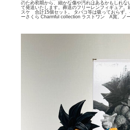
のため初期から、細かな傷や汚れはあるかもしれないの
て発送いたします。葬送のフリーレンフィギュア。箱や
スケ 合計15個セット。 タバコ等は吸っておらず
ーさくら Charmful collection ラストワン