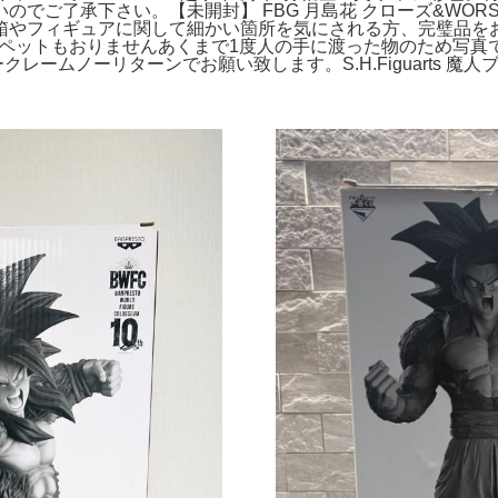
でご了承下さい。【未開封】 FBG 月島花 クローズ&WORS
フィギュアに関して細かい箇所を気にされる方、完璧品をお求めの方
、ペットもおりませんあくまで1度人の手に渡った物のため写
 A賞。ノークレームノーリターンでお願い致します。S.H.Figuarts