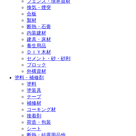
フェンス・境界資材
換気・煙突
合板
製材
断熱・石膏
内装建材
建具・床材
養生用品
ＤＩＹ木材
セメント・砂・砂利
ブロック
外構資材
塗料・補修剤
塗料
塗装具
テープ
補修材
コーキング材
接着剤
荷造・包装
シート
断熱・結露用品他