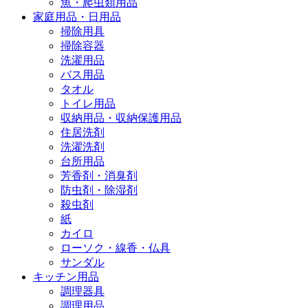
魚・爬虫類用品
家庭用品・日用品
掃除用具
掃除容器
洗濯用品
バス用品
タオル
トイレ用品
収納用品・収納保護用品
住居洗剤
洗濯洗剤
台所用品
芳香剤・消臭剤
防虫剤・除湿剤
殺虫剤
紙
カイロ
ローソク・線香・仏具
サンダル
キッチン用品
調理器具
調理用品