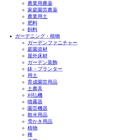
農業用農薬
家庭園芸農薬
農業用土
肥料
飼料
ガーデニング・植物
ガーデンファニチャー
庭園資材
屋外床材
ガーデン装飾
鉢・プランター
用土
育成園芸用品
土農具
刈払機
噴霧器
園芸機器
散水用品
雪かき用品
植物
種