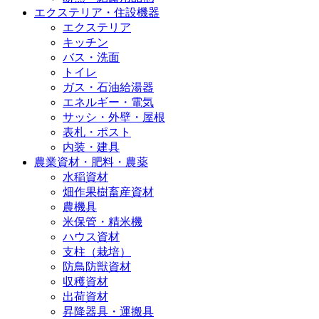
エクステリア・住設機器
エクステリア
キッチン
バス・洗面
トイレ
ガス・石油給湯器
エネルギー・電気
サッシ・外壁・屋根
表札・ポスト
内装・建具
農業資材・肥料・農薬
水稲資材
畑作果樹畜産資材
農機具
米保管・精米機
ハウス資材
支柱（栽培）
防鳥防獣資材
収穫資材
出荷資材
昇降器具・運搬具