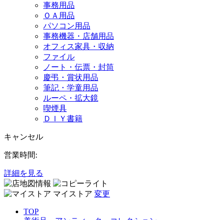
事務用品
ＯＡ用品
パソコン用品
事務機器・店舗用品
オフィス家具・収納
ファイル
ノート・伝票・封筒
慶弔・賞状用品
筆記・学童用品
ルーペ・拡大鏡
喫煙具
ＤＩＹ書籍
キャンセル
営業時間:
詳細を見る
マイストア
変更
TOP