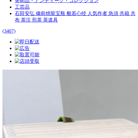
美術品・アンティーク・コレクション
工芸品
石田安弘 備前焼龍宝瓶 般若心经 人気作者 急須 共箱 共
布 茶注 煎茶 茶道具
(3407)