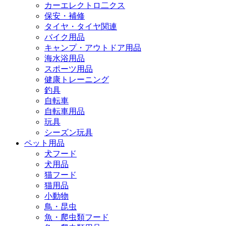
カーエレクトロ二クス
保安・補修
タイヤ・タイヤ関連
バイク用品
キャンプ・アウトドア用品
海水浴用品
スポーツ用品
健康トレーニング
釣具
自転車
自転車用品
玩具
シーズン玩具
ペット用品
犬フード
犬用品
猫フード
猫用品
小動物
鳥・昆虫
魚・爬虫類フード