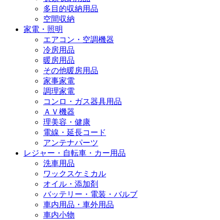
多目的収納用品
空間収納
家電・照明
エアコン・空調機器
冷房用品
暖房用品
その他暖房用品
家事家電
調理家電
コンロ・ガス器具用品
ＡＶ機器
理美容・健康
電線・延長コード
アンテナパーツ
レジャー・自転車・カー用品
洗車用品
ワックスケミカル
オイル・添加剤
バッテリー・電装・バルブ
車内用品・車外用品
車内小物