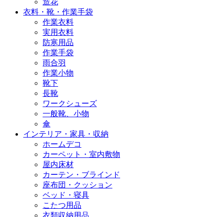
造花
衣料・靴・作業手袋
作業衣料
実用衣料
防寒用品
作業手袋
雨合羽
作業小物
靴下
長靴
ワークシューズ
一般靴、小物
傘
インテリア・家具・収納
ホームデコ
カーペット・室内敷物
屋内床材
カーテン・ブラインド
座布団・クッション
ベッド・寝具
こたつ用品
衣類収納用品