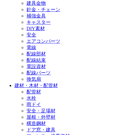
建具金物
針金・チェーン
補強金具
キャスター
DIY素材
安全
エアコンパーツ
電線
配線部材
配線結束
電設資材
配線パーツ
換気扇
建材・木材・配管材
配管材
水栓
雨ドイ
安全・足場材
屋根・外壁材
構造鋼材
ドア窓・建具