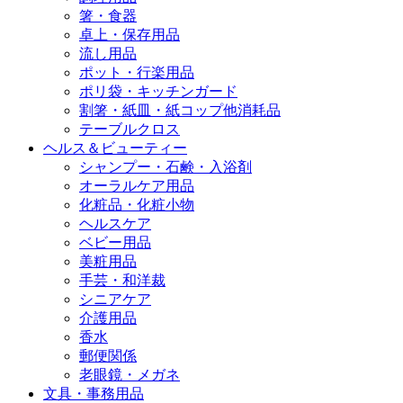
箸・食器
卓上・保存用品
流し用品
ポット・行楽用品
ポリ袋・キッチンガード
割箸・紙皿・紙コップ他消耗品
テーブルクロス
ヘルス＆ビューティー
シャンプー・石鹸・入浴剤
オーラルケア用品
化粧品・化粧小物
ヘルスケア
ベビー用品
美粧用品
手芸・和洋裁
シニアケア
介護用品
香水
郵便関係
老眼鏡・メガネ
文具・事務用品