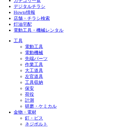
カテゴリ一覧
デジタルチラシ
Howto情報
店舗・チラシ検索
灯油宅配
電動工具・機械レンタル
工具
電動工具
電動機械
先端パーツ
作業工具
大工道具
左官道具
工具収納
保安
荷役
計測
研磨・ケミカル
金物・電材
釘・ビス
ネジボルト