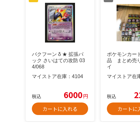
バクフーン δ ★ 拡張パ
ポケモンカー
ック さいはての攻防 03
品 まとめ売
4/068
イ
マイストア在庫：
4104
マイストア在
6000
2
円
税込
税込
カートに入れる
カートに