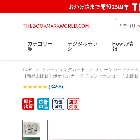
T
おかげさまで開設25周年
THEBOOKMARKWORLD.COM
カテゴリ一
デジタルチラ
Howto情
覧
シ
報
TOP
トレーディングカード
ポケモンカードゲーム
【新品未開封】ポケモンカード チャンピオンロード 未開封 2
(3458)