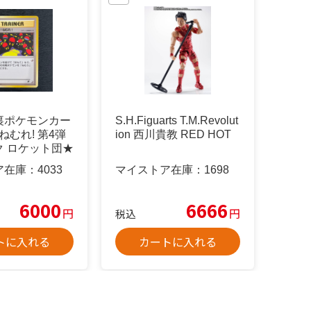
裏ポケモンカー
S.H.Figuarts T.M.Revolut
ねむれ! 第4弾
ion 西川貴教 RED HOT
ク ロケット団★
ア在庫：
4033
マイストア在庫：
1698
6000
6666
円
円
税込
トに入れる
カートに入れる