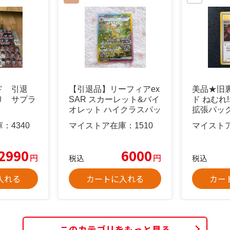
ド 引退
【引退品】リーフィアex
美品★旧
り サプラ
SAR スカーレット&バイ
ド ねむれ!
オレット ハイクラスパッ
拡張パッ
ク
庫：
4340
マイストア在庫：
1510
マイスト
2990
6000
円
円
税込
税込
入れる
カートに入れる
カー
このカテゴリをもっと見る