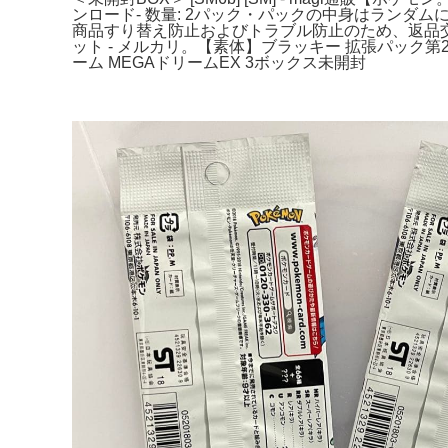
ンロード- 数量: 2パック・パックの中身はラン
商品すり替え防止およびトラブル防止のため、返品交
ット - メルカリ。【素体】ブラッキー 拡張パック第2弾 地
ーム MEGAドリームEX 3ボックス未開封