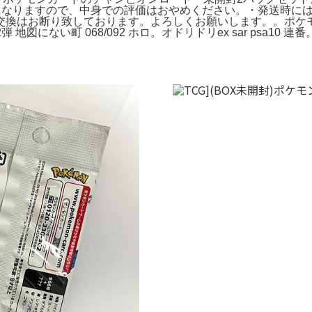
ダムになりますので、中身での評価はおやめください。・発送時
換はお断り致しております。よろしくお願いします。。ポケモン
図にない町 068/092 ホロ。オドリドリex sar psa10 連