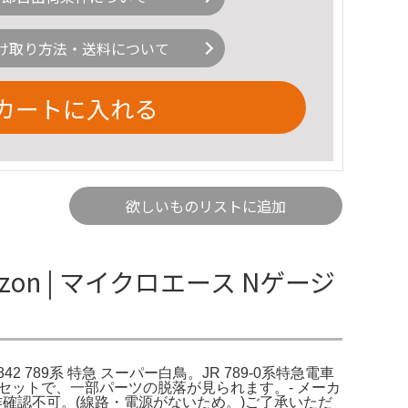
け取り方法・送料について
カートに入れる
欲しいものリストに追加
zon | マイクロエース Nゲージ
2 789系 特急 スーパー白鳥。JR 789-0系特急電車
セットで、一部パーツの脱落が見られます。- メーカ
ーツ脱落あり動作確認不可。(線路・電源がないため。)ご了承いただ