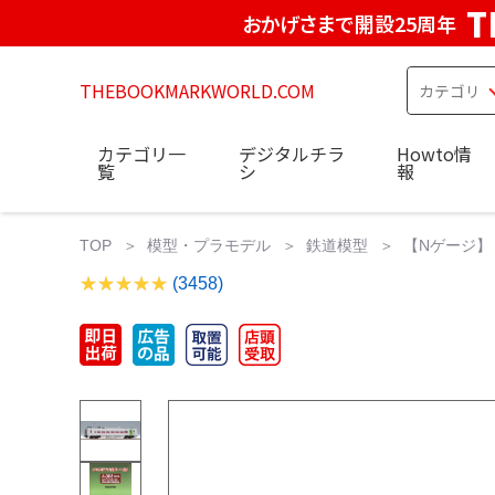
T
おかげさまで開設25周年
THEBOOKMARKWORLD.COM
カテゴリ一
デジタルチラ
Howto情
覧
シ
報
TOP
模型・プラモデル
鉄道模型
【Nゲージ】 
(3458)