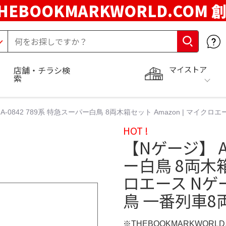
HEBOOKMARKWORLD.COM 
マイストア
店舗・チラシ検
索
A-0842 789系 特急スーパー白鳥 8両木箱セット Amazon | マイク
HOT !
【Nゲージ】 A
ー白鳥 8両木箱
ロエース Nゲ
鳥 一番列車8
※THEBOOKMARKWORL