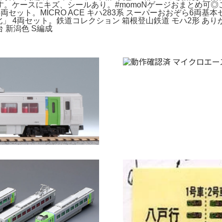
。ケースにキズ、シールあり。#momoNゲージおまとめ可
両セット。MICRO ACE キハ283系 スーパーおおぞら6両基本セッ
 急行「天北」 4両セット。鉄道コレクション 箱根登山鉄道 モハ2形 あ
番台 新潟色 S編成