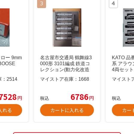
ロー 9mm
名古屋市交通局 鶴舞線3
KATO 品番
BOOSE
000形 3101編成 鉄道コ
系 アラ
レクション(動力化改造
4両セット
品)
庫：
2514
マイストア在庫：
1668
マイスト
7528
6786
円
円
税込
税込
入れる
カートに入れる
カー