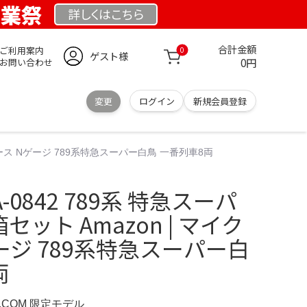
創業祭
詳しくは
こちら
合計金額
ご利用案内
0
ゲスト様
0円
お問い合わせ
変更
ログイン
新規会員登録
ロエース Nゲージ 789系特急スーパー白鳥 一番列車8両
-0842 789系 特急スーパ
セット Amazon | マイク
ージ 789系特急スーパー白
両
D.COM 限定モデル