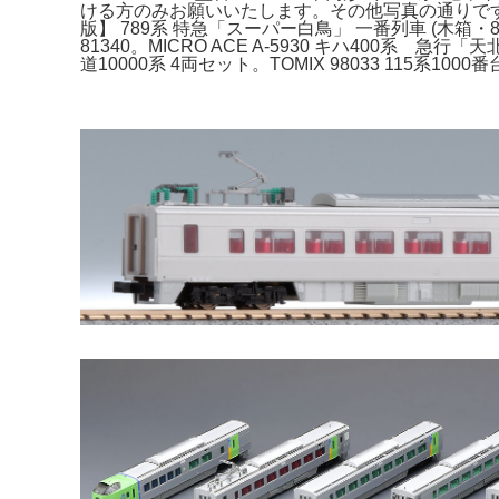
ける方のみお願いいたします。その他写真の通りです
版】 789系 特急「スーパー白鳥」 一番列車 (木箱・8
81340。MICRO ACE A-5930 キハ400系
道10000系 4両セット。TOMIX 98033 115系1000