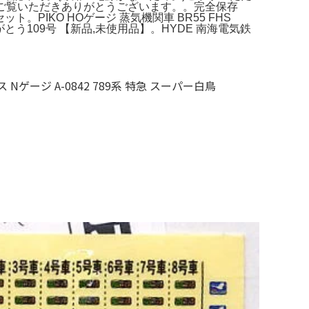
◎ご覧いただきありがとうございます。。完全保存
ト。PIKO HOゲージ 蒸気機関車 BR55 FHS
りがとう109号 【新品,未使用品】。HYDE 南海電気鉄