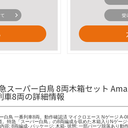
いて
受
る
系 特急スーパー白鳥 8両木箱セット Ama
番列車8両の詳細情報
パー白鳥 一番列車8両。動作確認済 マイクロエース Nゲージ A-084
。特急「スーパー白鳥」の8両編成を収めた木箱入りNゲージ
 789系- セット内容: 8両編成- パッケージ: 木箱- 状態: 一部パ