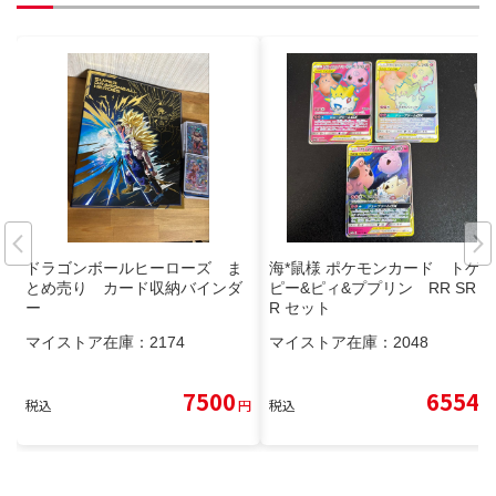
ドラゴンボールヒーローズ ま
海*鼠様 ポケモンカード トゲ
とめ売り カード収納バインダ
ピー&ピィ&ププリン RR SR H
ー
R セット
マイストア在庫：
2174
マイストア在庫：
2048
7500
6554
税込
円
税込
円