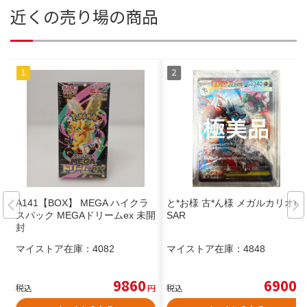
近くの売り場の商品
A141【BOX】 MEGA ハイクラ
と*お様 古*ん様 メガルカリオex
スパック MEGAドリームex 未開
SAR
封
マイストア在庫：
4082
マイストア在庫：
4848
9860
6900
税込
円
税込
円