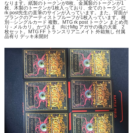
なります。紙製のトークンが8枚、金属製のトークンが1
枚、木製のトークンが1枚入っており、全てのトークンに
rk post先生の直筆のサインが入っています。また、背面が
ブランクのアーティストプルーフが1枚入っています。種
別···シングルカード 複数。MTG rk post トークン まとめ売
り - メルカリ。かづさま 向けMtg アガサの魂の大釜 2
枚セット。MTG FF トランスリアニメイト 外箱無し 付属
品有り デッキ未開封