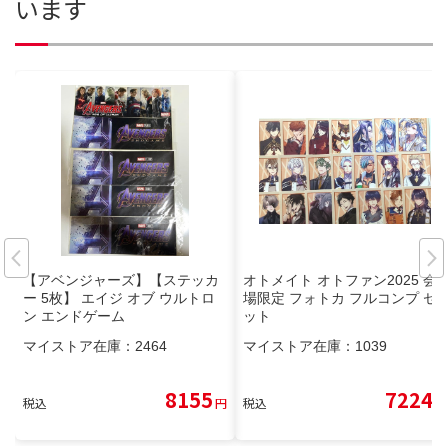
います
【アベンジャーズ】【ステッカ
オトメイト オトファン2025 会
ー 5枚】 エイジ オブ ウルトロ
場限定 フォトカ フルコンプ セ
ン エンドゲーム
ット
マイストア在庫：
2464
マイストア在庫：
1039
8155
7224
税込
円
税込
円