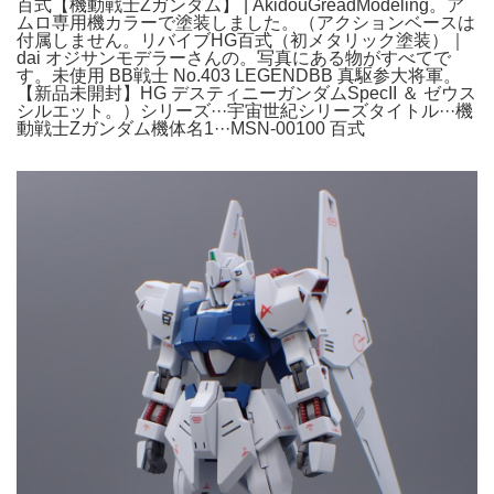
百式【機動戦士Zガンダム】 | AkidouGreadModeling。ア
ムロ専用機カラーで塗装しました。（アクションベースは
付属しません。リバイブHG百式（初メタリック塗装）｜
dai オジサンモデラーさんの。写真にある物がすべてで
す。未使用 BB戦士 No.403 LEGENDBB 真駆参大将軍。
【新品未開封】HG デスティニーガンダムSpecII ＆ ゼウス
シルエット。）シリーズ···宇宙世紀シリーズタイトル···機
動戦士Ζガンダム機体名1···MSN-00100 百式