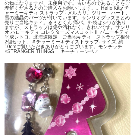
の物になりますが、未使用です。古いものであることをご
理解くださる方のご購入をお願いします。。Hello Kitty チ
ャーミーキティ ストラップ - メルカリ。ツリー ハート、
雪の結晶のパーツが付いています。サンリオグッズまとめ
売りご当地キティ。るぅとくん 痛バ。外袋はシワがあり
ますが、ストラップは傷や汚れなく、きれいです。サンリ
オ ハローキティ コレクターズマスコットⅡ バニーキティ
平成レトロ。北海道限定 ご当地キティ ストラップ根付
2個セット。＃チャーミーキティストラップ- サイズ: 約
10cmご覧いただきありがとうございます。モンチッチ
×STRANGER THINGS キーチェーンペア