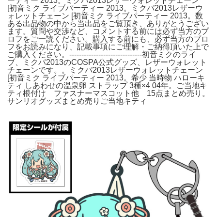
ーティー 2013。ミクパ2013レザーウォレットチェーン
[初音ミク ライブパーティー 2013。ミクパ2013レザーウ
ォレットチェーン [初音ミク ライブパーティー 2013。数
ある出品物の中から当出品をご覧頂き、ありがとうござい
ます。質問や交渉など、コメントする前には必ず当方のプ
ロフをご一読ください。購入する前にも、必ず当方のプロ
フをお読みになり、記載事項にご理解・ご納得頂いた上で
ご購入ください。------------------------------初音ミクのライ
ブ、ミクパ2013のCOSPA公式グッズ、レザーウォレット
チェーンです。。ミクパ2013レザーウォレットチェーン
[初音ミク ライブパーティー 2013。希少 当時物 ハローキ
ティ しあわせの温泉卵 ストラップ 3種×4 04年。ご当地キ
ティ根付け ファスナーマスコット他 15点まとめ売り。
サンリオグッズまとめ売りご当地キティ