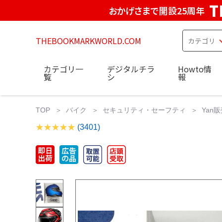
T
おかげさまで開設25周年
THEBOOKMARKWORLD.COM
カテゴリ一
デジタルチラ
Howto情
覧
シ
報
TOP
バイク
セキュリティ・セーフティ
Yan販
(3401)