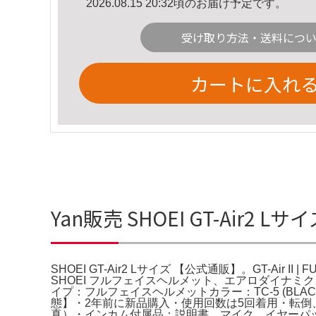
2026.08.15 20:32頃のお届け予定です。
受け取り方法・送料につ
カートに入れ
Yan販売 SHOEI GT-Air2 
SHOEI GT-Air2 Lサイズ 【公式通販】。GT-Air II 
SHOEI フルフェイスヘルメット、エアロダイナミクスデザイ
イプ：フルフェイスヘルメットカラー：TC-5 (BL
態】・2年前に新品購入・使用回数は5回着用・転
真）・インカム付属品：説明書、マイク、イヤーパッ