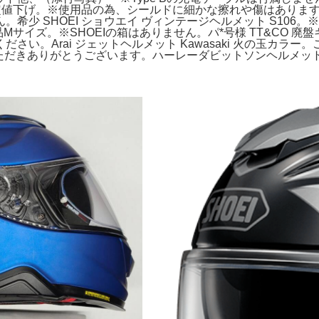
ト 限定値下げ。※使用品の為、シールドに細かな擦れや傷はあります。アラ
少 SHOEI ショウエイ ヴィンテージヘルメット S106。※
-2 新品Mサイズ。※SHOEIの箱はありません。パ*号様 TT&CO
い。Arai ジェットヘルメット Kawasaki 火の玉カラー
ご覧いただきありがとうございます。ハーレーダビットソンヘルメッ