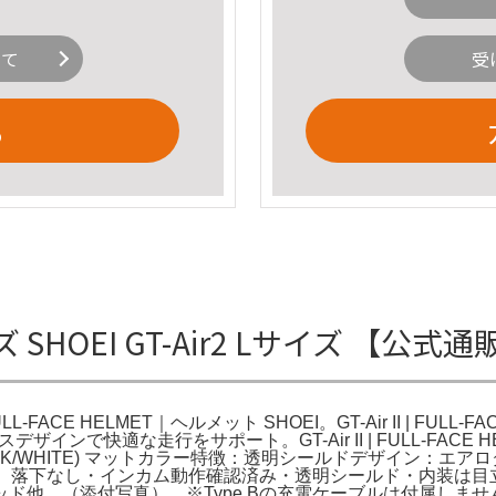
いて
受
る
Lサイズ SHOEI GT-Air2 Lサイズ 【
| FULL-FACE HELMET｜ヘルメット SHOEI。GT-Air II | 
ンで快適な走行をサポート。GT-Air II | FULL-FACE H
ACK/WHITE) マットカラー特徴：透明シールドデザイン：
倒、落下なし・インカム動作確認済み・透明シールド・内装は目
ド他、（添付写真） ※Type Bの充電ケーブルは付属しま