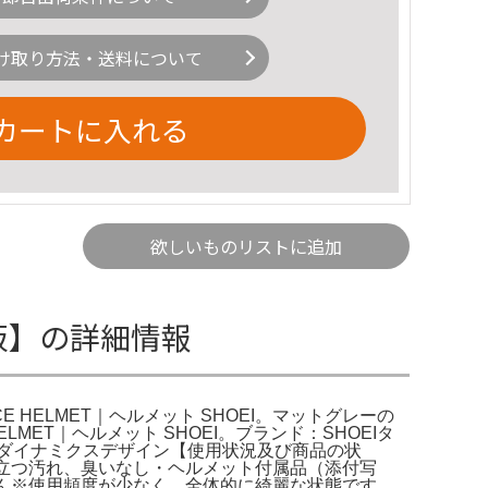
け取り方法・送料について
カートに入れる
欲しいものリストに追加
公式通販】の詳細情報
FULL-FACE HELMET｜ヘルメット SHOEI。マットグレーの
ELMET｜ヘルメット SHOEI。ブランド：SHOEIタ
エアロダイナミクスデザイン【使用状況及び商品の状
立つ汚れ、臭いなし・ヘルメット付属品（添付写
せん※使用頻度が少なく、全体的に綺麗な状態です。