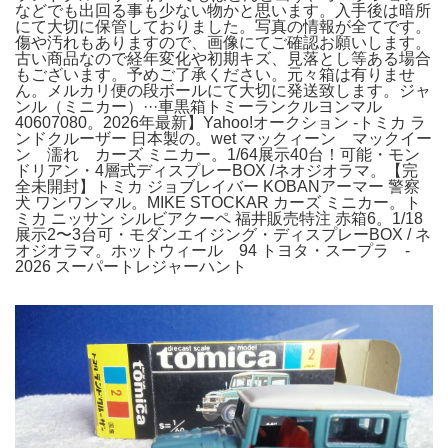
などでも出回る事も少ない物かと思います。入手後は暗所
にて大切に保管しておりました。写真の情報が全てです。
傷や汚れもありますので、画像にてご確認お願いします。
古い商品なので経年変化や初期キズ、見落とし等ある場合
もございます。予めご了承ください。元々箱は有りませ
ん。メルカリ便の段ボールにて大切に発送致します。ジャ
ンル（ミニカー）···車黒箱トミーランクルヨンマル
40607080。2026年最新】Yahoo!オークション -トミカ ラ
ンドクルーザー 日本製の。wet マックィーン マックイー
ン 濡れ カーズ ミニカー。1/64展示40台！可能・モン
ドリアン・4層式ディスプレーBOX /ネオジオラマ。【完
全未開封】トミカ ジョブレイバー KOBANアーマー 警察
犬 ワンワンマル。MIKE STOCKAR カーズ ミニカー。ト
ミカ ニッサン シルビアクーペ 福井販売特注 赤箱6。1/18
展示2〜3台可・モダンエイジング・ディスプレーBOX / ネ
オジオラマ。ホットウィール 94 トヨタ・スープラ -
2026 スーパートレジャーハント