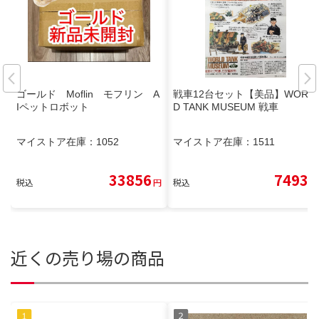
ゴールド Moflin モフリン A
戦車12台セット【美品】WORL
Iペットロボット
D TANK MUSEUM 戦車
マイストア在庫：
1052
マイストア在庫：
1511
33856
7493
税込
円
税込
円
近くの売り場の商品