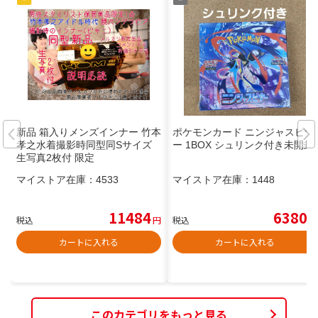
新品 箱入りメンズインナー 竹本
ポケモンカード ニンジャスピナ
孝之水着撮影時同型同Sサイズ
ー 1BOX シュリンク付き未開封
生写真2枚付 限定
マイストア在庫：
4533
マイストア在庫：
1448
11484
6380
税込
円
税込
円
カートに入れる
カートに入れる
このカテゴリをもっと見る