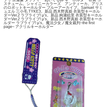
スチューム。シャイニーカラーズ アンティーカ。アリス
のロボットキーホルダー ブルーアーカイブ。Samuel サミ
ュエル 三小毛 TYKE3。新品 西木野真姫 衣装型キーホル
ダーVer.2 ラブライブ! μ’s。新品 絢瀬絵里 衣装型キーホル
ダーVer.2 ラブライブ! μ’s。新品 西木野真姫 衣装型キーホ
ルダー ラブライブ! μ’s。魔法少女ノ魔女裁判~the first
page~ アクリルキーホルダー