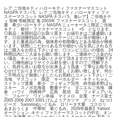
レア ご当地キティ ハローキティ ファスナーマスコット
NASPA ナスパ 5。レア ご当地キティ ハローキティ ファ
スナーマスコット NASPA ナスパ 5。激レア】ご当地キテ
ィ 長崎 壱岐限定 鬼 2003年 ファスナーマスコット。貴
重 希少ハローキティ NASPA ニューオータニ限定ご当地
キティ 根付・ファスナーマスコット ×5 となります。
◎新品・未開封品◎お取り置き・お値引きはご遠慮願いま
す。◎店頭陳列品の為、パッケージにスレ等が御座いま
す。また量産品の為、個体差や初期傷などある場合が御座
います。状態にこだわりある方や細かい点を気にされる方
はご購入をお控え下さいませ。◎コンビニ払いの場合、24
時間以内にご入金をお願い致します。ご連絡やご入金のな
い場合、キャンセル扱いとさせて頂きますのでご理解下さ
い。◎梱包材はリサイクル材を使いますのでご理解下さ
い。気持ち良いお取引が出来るよう迅速・丁寧なお取引を
心がけておりますのでどうぞ宜しくお願い致します。何か
ご不明点など御座いましたらお気軽にコメント下さい！ご
当地 マスコット 限定 キーホルダー キティちゃん
ストラップ貴重 希少 フィギュア完売 終売嶽本野ばら
スキー スノボ北海道 数量テディ ダニエルご当地 鎌
倉 ハワイ 沖縄神戸 広島 那須 花 フィギュアいち
ご フルーツ ワイン幸福 マイメロ 企業 ナース富士
2005 2006 2007 2001 げんようアカツマ グッズ ねつけ
ビーズ Sanorioぬいぐるみ ロリータ大量 ゴスロリ
あまおうくま 中華街 着ぐるみ。2026年最新】Yahoo!
オークション -キティ ファスナーマスコットの中古。キン
プリ 永瀬廉 ダッフィー ぬいぐるみ キーホルダー 衣装 コ