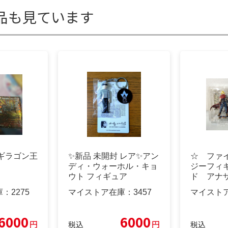
品も見ています
ギラゴン王
✨️新品 未開封 レア✨️アン
☆ ファ
ディ・ウォーホル・キョ
ジーフィ
ウト フィギュア
ド アナ
アーツ 
庫：
2275
マイストア在庫：
3457
マイスト
6000
6000
円
円
税込
税込