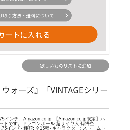
け取り方法・送料について
カートに入れる
欲しいものリストに追加
ウォーズ』「VINTAGEシリー
azon.co.jp: 【Amazon.co.jp限定】ハ
セットです。ドラゴンボール 超サイヤ人 孫悟空
.75インチ- 種類: 全15種- キャラクター: ストームト