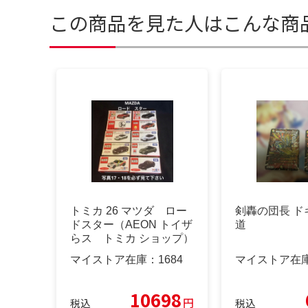
この商品を見た人はこんな商
トミカ 26 マツダ ロー
剣轟の団長 ド
ドスター（AEON トイザ
道
らス トミカ ショップ）
マイストア在庫：
1684
マイストア在
10698
円
税込
税込