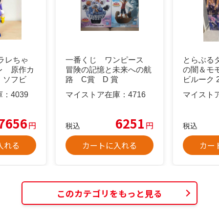
アラレちゃ
一番くじ ワンピース
とらぶる
レ 原作カ
冒険の記憶と未来への航
の闇＆モ
 ソフビ
路 C賞 D 賞
ビルーク 
8点
庫：
4039
マイストア在庫：
4716
マイスト
7656
6251
円
円
税込
税込
入れる
カートに入れる
カー
このカテゴリをもっと見る