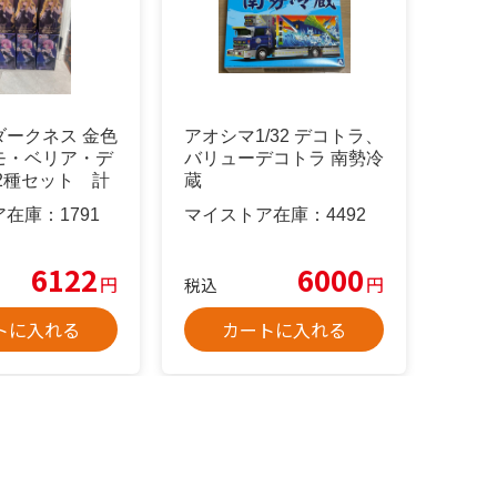
ダークネス 金色
アオシマ1/32 デコトラ、
モ・ベリア・デ
バリューデコトラ 南勢冷
2種セット 計
蔵
ア在庫：
1791
マイストア在庫：
4492
6122
6000
円
円
税込
トに入れる
カートに入れる