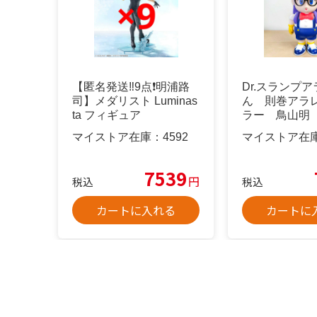
【匿名発送‼️9点❗️明浦路
Dr.スランプ
司】メダリスト Luminas
ん 則巻アラ
ta フィギュア
ラー 鳥山明
マイストア在庫：
4592
マイストア在
7539
円
税込
税込
カートに入れる
カートに