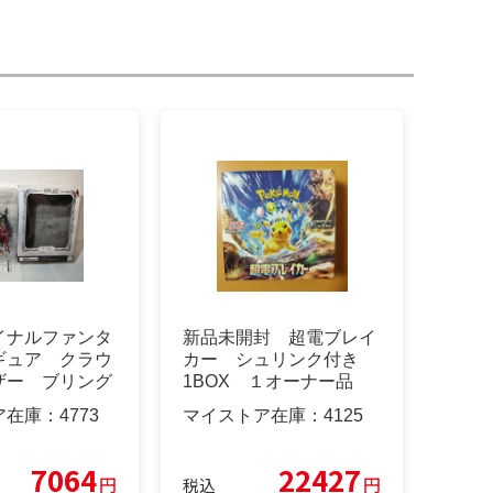
イナルファンタ
新品未開封 超電ブレイ
ギュア クラウ
カー シュリンク付き
ザー ブリング
1BOX １オーナー品
☆
ア在庫：
4773
マイストア在庫：
4125
7064
22427
円
円
税込