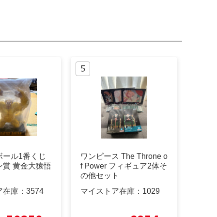
ボール1番くじ
ワンピース The Throne o
ン賞 黄金大猿悟
f Power フィギュア2体そ
の他セット
ア在庫：
3574
マイストア在庫：
1029