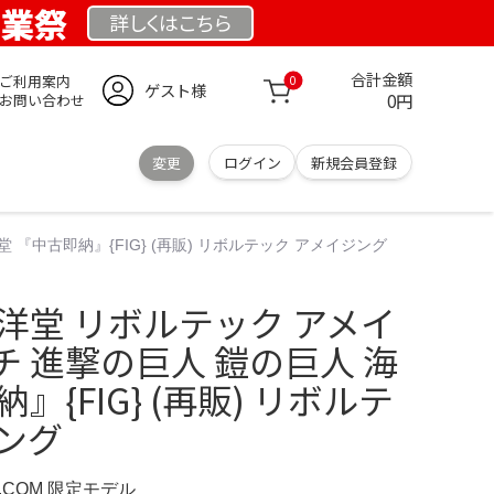
創業祭
詳しくは
こちら
合計金額
ご利用案内
0
ゲスト様
0円
お問い合わせ
変更
ログイン
新規会員登録
『中古即納』{FIG} (再販) リボルテック アメイジング
洋堂 リボルテック アメイ
 進撃の巨人 鎧の巨人 海
』{FIG} (再販) リボルテ
ング
D.COM 限定モデル