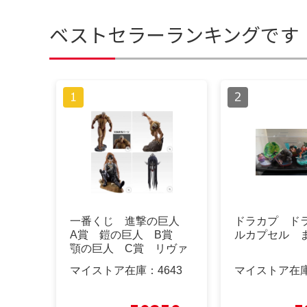
ベストセラーランキングです
一番くじ 進撃の巨人
ドラカプ ド
A賞 鎧の巨人 B賞
ルカプセル 
顎の巨人 C賞 リヴァ
イ D賞コンプ
マイストア在庫：
4643
マイストア在