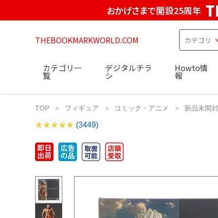
T
おかげさまで開設25周年
THEBOOKMARKWORLD.COM
カテゴリ一
デジタルチラ
Howto情
覧
シ
報
TOP
フィギュア
コミック・アニメ
新品未開封
(3449)