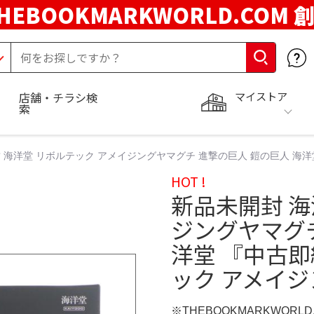
HEBOOKMARKWORLD.COM 
マイストア
店舗・チラシ検
索
 海洋堂 リボルテック アメイジングヤマグチ 進撃の巨人 鎧の巨人 海洋堂 
HOT !
新品未開封 海
ジングヤマグチ
洋堂 『中古即納
ック アメイジ
※THEBOOKMARKWORL