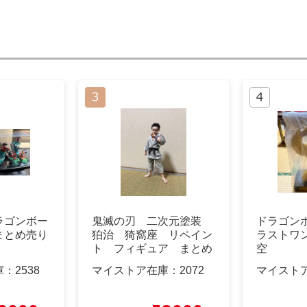
ラゴンボー
鬼滅の刃 二次元塗装
ドラゴン
まとめ売り
狛治 猗窩座 リペイン
ラストワ
ト フィギュア まとめ
空
売り
庫：
2538
マイストア在庫：
2072
マイスト