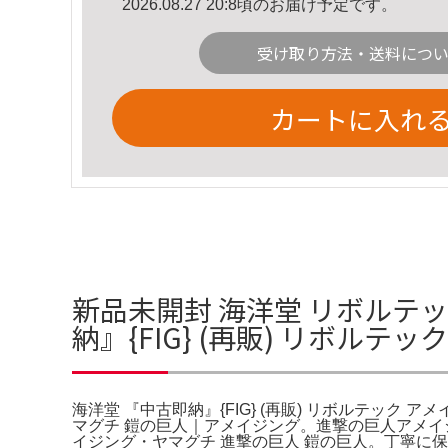
2026.08.27 20:8頃のお届け予定です。
受け取り方法・送料につ
カートに入れ
新品未開封 海洋堂 リボルテッ
納』{FIG} (再販) リボル
海洋堂 『中古即納』{FIG} (再販) リボルテック
マグチ 鎧の巨人｜アメイジング。進撃の巨人アメイ
イジング・ヤマグチ 進撃の巨人 鎧の巨人。丁寧