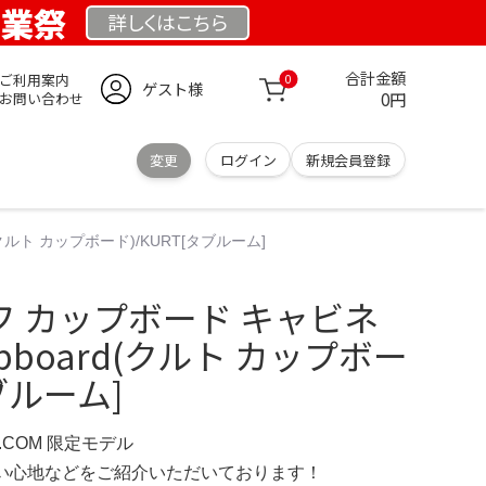
創業祭
詳しくは
こちら
合計金額
ご利用案内
0
ゲスト様
0円
お問い合わせ
変更
ログイン
新規会員登録
(クルト カップボード)/KURT[タブルーム]
ルフ カップボード キャビネ
upboard(クルト カップボー
タブルーム]
D.COM 限定モデル
の使い心地などをご紹介いただいております！