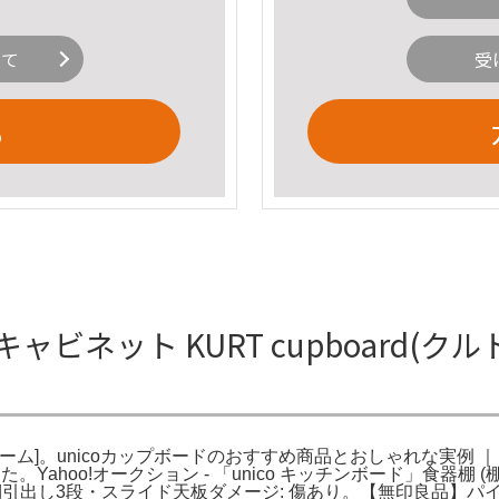
いて
受
る
キャビネット KURT cupboard(ク
[タブルーム]。unicoカップボードのおすすめ商品とおしゃれな実例 ｜
。Yahoo!オークション - 「unico キッチンボード」食器棚 
側引出し3段・スライド天板ダメージ: 傷あり。【無印良品】パ