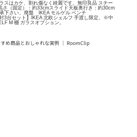
ラスはカケ、割れ傷なく綺麗です。無印良品 スチー
高さ（固定）：約33cmスライド天板奥行き：約30cm
承下さい。廃盤 IKEA モルゲル ベンチ
台セット】IKEA 北欧シェルフ 手渡し限定。※中
LF M 棚 ガラスオプション。