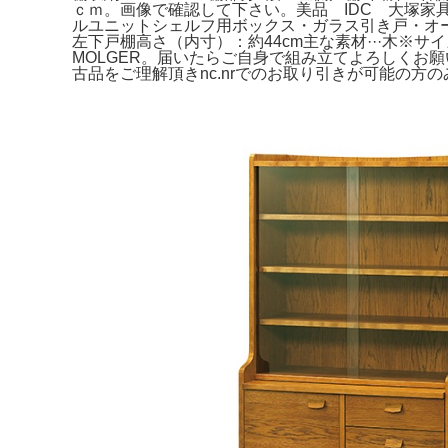
ｃｍ。画像で確認して下さい。美品 IDC 大塚家
ルユニットシェルフ用ボックス・ガラス引き戸・オーク材
左下戸棚高さ（内寸）：約44cm主な素材···木※
MOLGER。届いたらご自身で組み立てよろしくお願
古品をご理解頂きnc.nrでのお取り引きが可能の方の