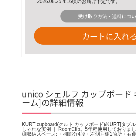
2026.08.25 4:16頃のお届け予定です。
受け取り方法・送料につ
カートに入れ
unico シェルフ カップボード 
ーム]の詳細情報
KURT cupboard(クルト カップボード)/KURT
しゃれな実例 ｜ RoomClip。5年程使用しておりました
棚収納スペース: ・棚部分4段・左側戸棚1箇所・右