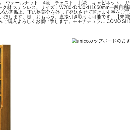
具 ウォールナット 4段 チェスト 北欧 キャビネット。ガ
 ステンレス。サイズ：W780×D430×H1650mm一段目棚
サイズの関係上、下の足部分を外して発送させて頂きます事をご了
い致します。棚 おもちゃ。直接引き取りも可能です。【未開封3
みご購入よろしくお願い致します。モモナチュラル COMO SHE