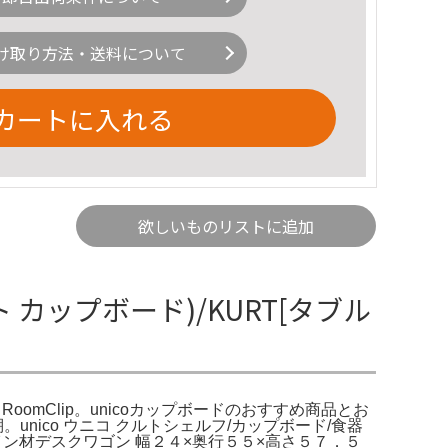
け取り方法・送料について
カートに入れる
欲しいものリストに追加
ルト カップボード)/KURT[タブル
 RoomClip。unicoカップボードのおすすめ商品とお
(棚。unico ウニコ クルトシェルフ/カップボード/食器
イン材デスクワゴン 幅２４×奥行５５×高さ５７．５