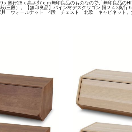
約幅19ｘ奥行28ｘ高さ37ｃｍ無印良品のものなので、無印良品
上段/三段）。【無印良品】パイン材デスクワゴン 幅２４×奥行
家具 ウォールナット 4段 チェスト 北欧 キャビネット。