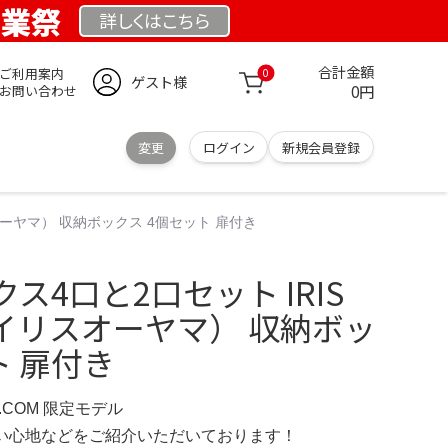
創業祭
詳しくは
こちら
合計金額
ご利用案内
0
ゲスト様
0円
お問い合わせ
変更
ログイン
新規会員登録
オーヤマ） 収納ボックス 4個セット 扉付き
ス4口と2口セット IRIS
アイリスオーヤマ） 収納ボッ
ト 扉付き
D.COM 限定モデル
の使い心地などをご紹介いただいております！