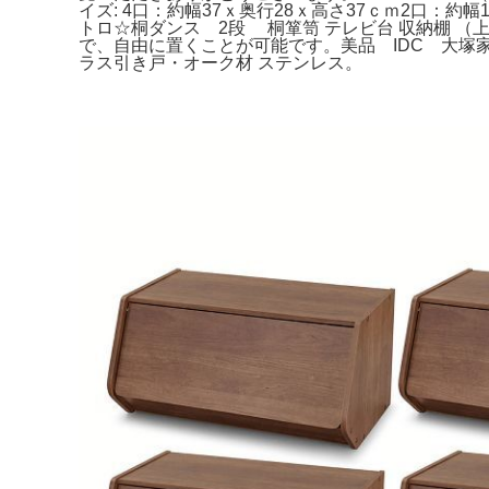
イズ: 4口：約幅37ｘ奥行28ｘ高さ37ｃｍ2口：
トロ☆桐ダンス 2段 桐箪笥 テレビ台 収納棚 （
で、自由に置くことが可能です。美品 IDC 大塚
ラス引き戸・オーク材 ステンレス。