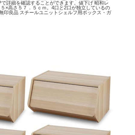
のHPで詳細を確認することができます。値下げ 昭和レ
５５×高さ５７．５ｃｍ。4口と2口が独立しているの
無印良品 スチールユニットシェルフ用ボックス・ガ