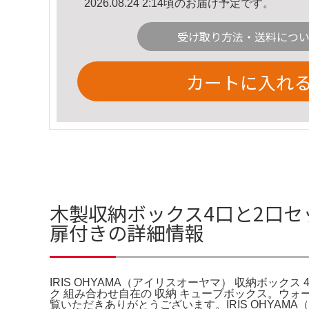
2026.08.24 2:14頃のお届け予定です。
受け取り方法・送料につ
カートに入れ
木製収納ボックス4口と2口セット
扉付きの詳細情報
IRIS OHYAMA（アイリスオーヤマ） 収納ボックス 
ク 組み合わせ自在の 収納 キューブボックス。ウ
覧いただきありがとうございます。IRIS OHYAMA（ア