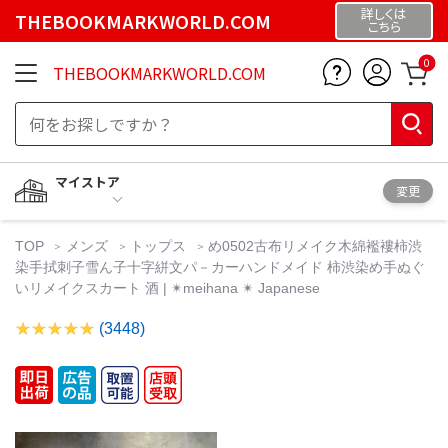
詳しくは
THEBOOKMARKWORLD.COM
こちら
0
THEBOOKMARKWORLD.COM
マイストア
変更
TOP
メンズ
トップス
め0502古布リメイク木綿襤褸柿渋
染手拭刺子雪ん子十字絣文パ－カーハンドメイド 柿渋染め手ぬぐ
いリメイクスカート 酒 | ✴︎meihana ✴︎ Japanese
(3448)