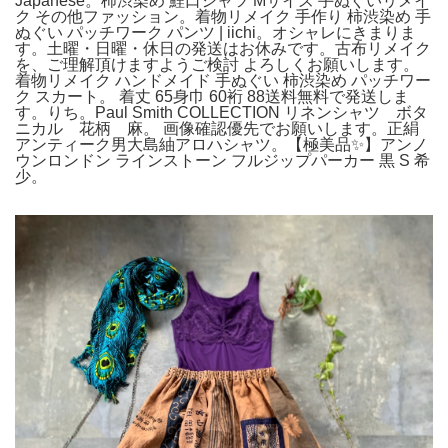
Japanese。柿渋染め 鯉口シャツ Mサイズ 手ぬぐいリメイ
ク その他ファッション。着物リメイク 手作り 柿渋染め 手
ぬぐい パッチワーク パンツ | iichi。オシャレにきまりま
す。土曜・日曜・休日の発送はお休みです。古布リメイク
を、ご理解頂けますようご検討 よろしくお願いします。
着物リメイク ハンドメイド 手ぬぐい 柿渋染め パッチワー
ク スカート。 着丈 65身巾 60裄 88送料無料で発送しま
す。りち。Paul Smith COLLECTION リネンシャツ ボタ
ニカル 花柄 麻。 画像確認優先でお願いします。正絹
アンティーク男大島紬アロハシャツ。【極美品✨】アンノ
ウンロンドン ラインストーン フルジップパーカー 黒 S 希
少。