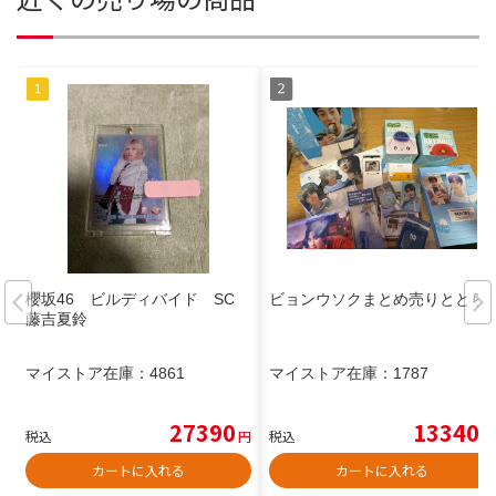
櫻坂46 ビルディバイド SC
ビョンウソクまとめ売りととら
藤吉夏鈴
マイストア在庫：
4861
マイストア在庫：
1787
27390
13340
税込
円
税込
円
カートに入れる
カートに入れる