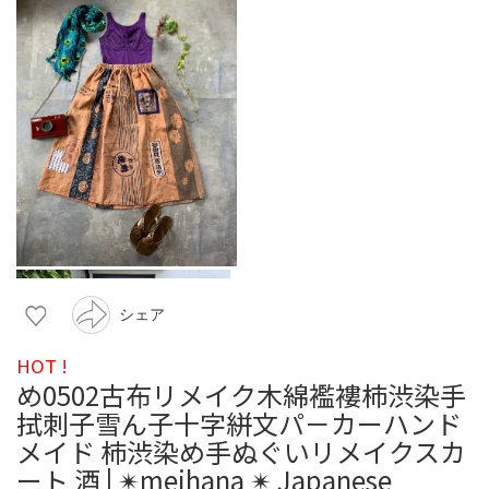
シェア
HOT !
め0502古布リメイク木綿襤褸柿渋染手
拭刺子雪ん子十字絣文パ－カーハンド
メイド 柿渋染め手ぬぐいリメイクスカ
ート 酒 | ✴︎meihana ✴︎ Japanese