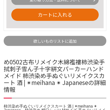
カートに入れる
欲しいものリストに追加
め0502古布リメイク木綿襤褸柿渋染手
拭刺子雪ん子十字絣文パ－カーハンド
メイド 柿渋染め手ぬぐいリメイクスカ
ート 酒 | ✴︎meihana ✴︎ Japaneseの詳細
情報
柿渋染め手ぬぐいリメイクスカート 酒 | ✴︎meihana ✴︎