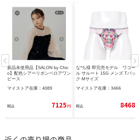
新品未使用品【SALON by Chic
な*ち様 即完売モデル ワコー
o】配色シアーリボンベロアワン
ル サルート 15G メンズ Tバッ
ピース
ク Mサイズ
マイストア在庫：
4089
マイストア在庫：
3466
7125
8468
税込
円
税込
円
近くの売り場の商品