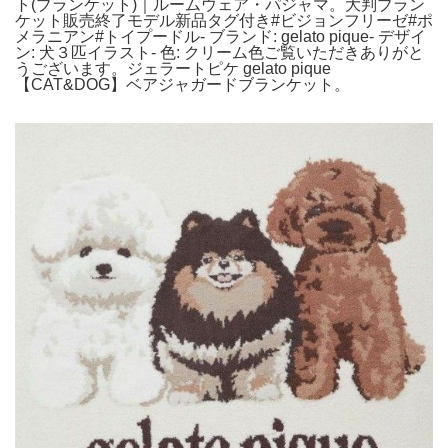
ト(ブランケット)｜ルームウェア・パジャマ。大判ブラン
ケット販売終了モデル新品タグ付き#ビジョンフリーゼ#ポ
メラニアン#トイプードル- ブランド: gelato pique- デザイ
ン: 犬３匹イラスト- 色: クリーム色ご覧いただきありがと
うございます。ジェラートピケ gelato pique
【CAT&DOG】ベアジャガードブランケット。