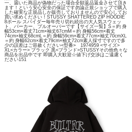
一、届いた商品が偽物だった場合全額返品返金させて頂き
ます！という安心安全の保証です勿論正規ショップで購入
した確実な正規品しか販売しておりませんので安心してお
買い求めください！STUSSY SHATTERED ZIP HOODIE
8ボール スパイダー毎年売り切れ続出の大人気スウェッ
ト、パーカー、プルオーバーです【サイズ一覧】S＝約 身
幅53cm×着丈71cm×袖丈67cmM＝約 身幅56cm×着丈
74cm×袖丈68cmL＝約 身幅59cm×着丈77cm×袖丈70cmXL
＝約 身幅62cm×着丈79cm×袖丈72cm素人採寸ですので多
少の誤差はご容赦ください<型番> 1974959 <サイズ>
XL<カラー> ブラック 黒<ブランド>STUSSYその他色々な
商品を出品中です 即購入大歓迎☆値下げ交渉はご遠慮く
ださい151