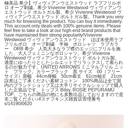
極美品 希少】ヴィヴィアンウエストウッド ラブフリルポ
ロ オーブ刺繍。希少 Vivienne Westwood ヴィヴィアンウ
エストウッド ポルトガル製。希少 Vivienne Westwood ヴ
ィヴィアンウエストウッド ポルトガル製。Thank you very
much for browsing the product. You can buy it immediately.
This account only deals with 100% genuine items. Please
feel free to take a look at our high-end brand products that
have maintained their strong popularity!Vivienne
Westwood ヴィヴィアンウエストウッド ほぼ未使用ラブ
フリルポロ オーブ刺繍 半袖 ポロシャツ ラブカラ
ー ORB 希少 人気大きなラブ襟のエッジにフリルを施
した、大人フェミニンなポロシャツ。希少 Vivienne
Westwood ヴィヴィアンウエストウッド ポルトガル製。
適度にゆったりとしたシルエットでリラックスして着られ
るのが魅力です。UNITED ARROWS ミニマルフリル ニッ
ト ブラック。カラーブラック 黒 サイズ 00（フリー
サイズ）肩幅 44cm身幅 50cm着丈 61cm袖丈 21cm
誤差はご了承ください素材コットン 100%商品は全て国
内のブランドショップ又は大手リサイクルショップで購入
した正規品です。トップス Bibiy. ROSIE PEPURAMU
TOP。こちらの商品の他にも多数出品しておりますので是
非ご覧ください♪#スナフキンズ雑貨店管理番号
s/14190/0620