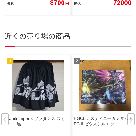
8700
72000
税込
円
税込
円
近くの売り場の商品
Tahiti Imports フラダンス スカ
HGCEデスティニーガンダムSP
ート 黒
EC II ゼウスシルエット