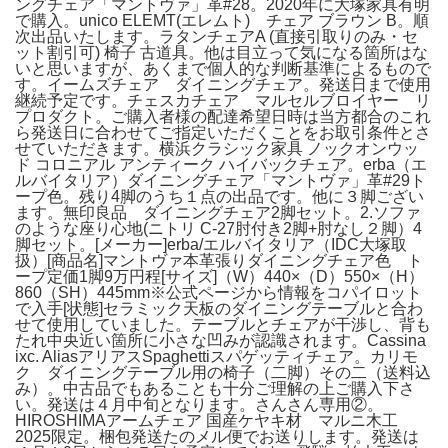
ングチェア「マントヴァ」革#28。2020年に大塚家具有明
で購入。unico ELEMT(エレムト) チェア ブラウン B。順
次出品いたします。ラタンチェアA (直接引取りのみ・セ
ット割引可) 椅子 古道具。他は目立って気になる箇所はな
いと思いますが、あくまで個人的な判断基準によるもので
す。イームズチェア ダイニングチェア。発送日まで使用
継続予定です。チェスカチェア マルセルブロイヤー リ
プロダクト。ご購入者様の配達希望日時は当方都合のこれ
ら発送日に合わせてご指定いただくことをお取引条件とさ
せていただきます。横浜クラシック家具 ノックオンウッ
ド コロニアル アンティーク ハイバックチェア。erba（エ
ルバイタリア）ダイニングチェア「マントヴァ」革#29ト
ープ色。残り4脚のうち１点の出品です。他に３脚ござい
ます。無印良品 ダイニングチェア2脚セット。2.ソファ
のような座り心地(ニトリ C-27肘付き2脚+肘なし２脚）4
脚セット。[メーカー]erba/エルバイタリア（IDC大塚取
扱）[商品名]マントヴァ本革張りダイニングチェア色 ト
ープ定価1脚9万円程[サイズ]（W）440×（D）550×（H）
860（SH）445mm※公式ページから情報をコパイロット
で入手[状態]セラミック天板のダイニングテーブルと合わ
せて使用していました。テーブルとチェアが干渉し、背も
たれ中央近い箇所に小さな凹みが認識されます。Cassina
ixc. AliasアリアスSpaghettiスパゲッティチェア。カリモ
ク ダイニングテーブル用の椅子（二脚）その二（送料込
み）。中古品でもあることも十分ご理解の上ご購入下さ
い。発送は４月中旬となります。さんさん専用②。
HIROSHIMAアームチェア 国産ケヤキ材 マルニ木工
2025限定。梱包発送たのメル便でお送りします。発送は