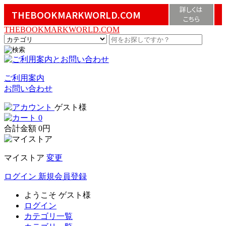
詳しくは
THEBOOKMARKWORLD.COM
こちら
THEBOOKMARKWORLD.COM
ご利用案内
お問い合わせ
ゲスト様
0
合計金額
0円
マイストア
変更
ログイン
新規会員登録
ようこそ
ゲスト様
ログイン
カテゴリ一覧