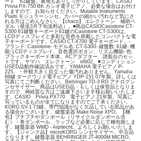
ード 61鍵盤。裏地もありしっかりしています。CASIO
Privia PX-750 BK カシオ電子ピアノ。必要な場合はお付け
しますので、お知らせください。Mutable Instruments
Plaits モジュラーシンセ。カバーの細かい汚れなど気にさ
れる方はごめんなさい。【chaco】 エレクトーン 補助ペ
ダル（発送3月下旬送料込）。◾️商品CASIOCasiotone CT-
S300 61鍵盤キーボード61鍵のCasiotone CT-S300は、
LCDディスプレイと多彩な音色を搭載したコンパクトな電
子キーボードです。CASIO CT-X700 電子キーボード。-
ブランド: Casiotone- モデル名: CT-S300- 鍵盤数: 61鍵- 機
能: LCDディスプレイ、音色選択ボタン、リズム機能- 色:
ブラックキーボード本体、ACアダプター、譜面台のセッ
トです。ヤマハ エレクトーン elb02。◾️コンディション
USED品動作確認済みです。YAMAHA 電子ピアノ P-
225。・外観大きく目立った傷汚れありません。Yamaha
88鍵 ダークウッド電子ピアノ YDP-151 07年製。詳しくは
写真にてご判断ください。Behringer TD-3 RD アナログシ
ンセサイザー。商品はUSED品・もしくは保管品となりま
すので、神経質な方はご遠慮下さいます様お願いいたしま
す。CASIO Privia PX770 電子ピアノ 21年製。写真に
写っているものが全てになりますのでご了承ください。
KORG SV-1 73鍵。専門知識がなく欠品している部品があ
る場合がございます。鍵盤楽器 Make Noise XPO。【梱
包】プチプチやダンボール（リサイクルダンボール含
む）・巻ダンボール、ラップなど必要に応じて梱包致しま
す。鍵盤楽器 WMD - Arpitecht。よろしくお願いいたしま
す。【ジャンク品】microKORG シンセサイザー。中古品
となります。鍵盤楽器 BEHRINGER JT-4000M MICRO。