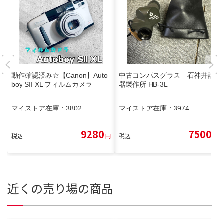
動作確認済み☆【Canon】Auto
中古コンパスグラス 石神井計
boy SII XL フィルムカメラ
器製作所 HB-3L
マイストア在庫：
3802
マイストア在庫：
3974
9280
7500
税込
円
税込
円
近くの売り場の商品