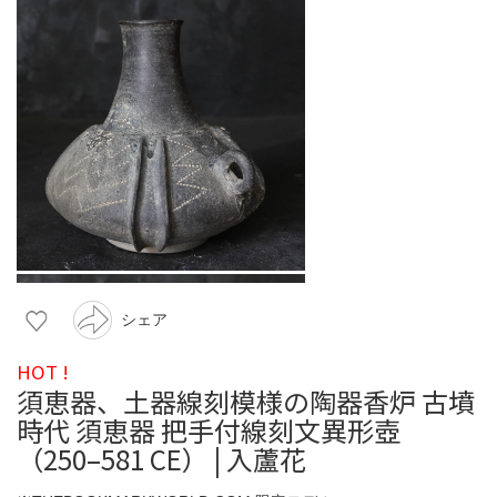
シェア
HOT !
須恵器、土器線刻模様の陶器香炉 古墳
時代 須恵器 把手付線刻文異形壺
（250–581 CE） | 入蘆花