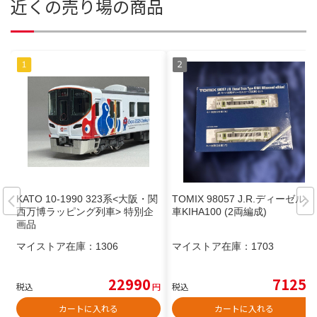
近くの売り場の商品
KATO 10-1990 323系<大阪・関
TOMIX 98057 J.R.ディーゼル列
西万博ラッピング列車> 特別企
車KIHA100 (2両編成)
画品
マイストア在庫：
1306
マイストア在庫：
1703
22990
7125
税込
円
税込
円
カートに入れる
カートに入れる