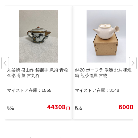
九谷焼 盛山作 錦襴手 急須 青粒
d420 ボーフラ 湯沸 北村和煌 紙
金彩 骨董 古九谷
箱 煎茶道具 古物
マイストア在庫：
1565
マイストア在庫：
3148
44308
6000
税込
円
税込
円