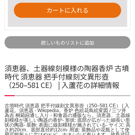
カートに入れる
欲しいものリストに追加
須恵器、土器線刻模様の陶器香炉 古墳
時代 須恵器 把手付線刻文異形壺
（250–581 CE） | 入蘆花の詳細情報
古墳時代 須恵器 把手付線刻文異形壺（250–581 CE） | 入
蘆花。須恵器 - Wikipedia。香炉 色絵花鳥絵変図 / 三ツ井
為吉 桐箱紐通し入り - 和食器の通販なら。須恵器、土器線
刻模様が美しい陶器の香炉- 形状: 底部が広がった細長い形
状の陶器- 装飾: 表面に線刻模様が施されている- サイズ: 高
さ約20cm、底部直径約12cm- 用途: 装飾品や花瓶として使
用可能所々に欠けやヒビ、ナオシなど有ります。故島武巳