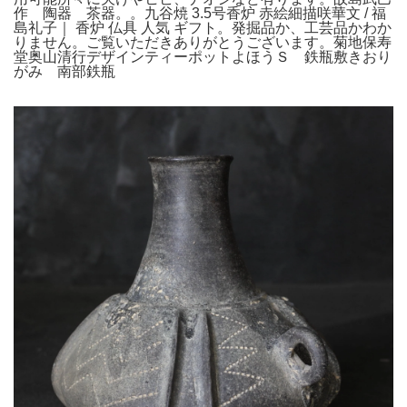
作 陶器 茶器。。九谷焼 3.5号香炉 赤絵細描咲華文 / 福
島礼子｜ 香炉 仏具 人気 ギフト。発掘品か、工芸品かわか
りません。ご覧いただきありがとうございます。菊地保寿
堂奥山清行デザインティーポットよほうＳ 鉄瓶敷きおり
がみ 南部鉄瓶