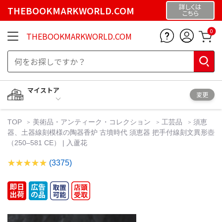
詳しくは
THEBOOKMARKWORLD.COM
こちら
0
THEBOOKMARKWORLD.COM
マイストア
変更
TOP
美術品・アンティーク・コレクション
工芸品
須恵
器、土器線刻模様の陶器香炉 古墳時代 須恵器 把手付線刻文異形壺
（250–581 CE） | 入蘆花
(3375)