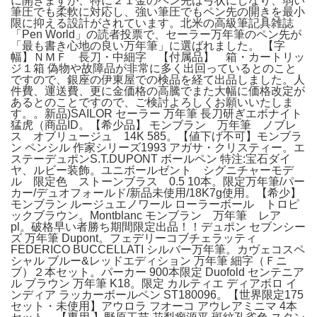
に開きますが、特に２１金のペン先は弓状にしなり、弱い
筆圧でも柔軟に対応し、強い筆圧でもペン先の開きを最小
限に抑える設計がされています。北米の高級筆記具雑誌
「Pen World」の読者投票で、セーラー万年筆のペン先が
「最も書き心地の良い万年筆」に選ばれました。 【字
幅】ＮＭＦ 長刀・中細字 【付属品】 箱・カートリッ
ジ１箱 偽物や故障品が非常に多く出回っているとのこと
ですので、銀座の伊東屋での検品を経て出品しました。人
件費、運送費、更に金価格の高騰でまた大幅に価格改定が
あるとのことですので、ご検討よろしくお願いいたしま
す。。新品)SAILOR セーラー 万年筆 長刀研ぎエボナイト
猛虎（商品ID。【希少品】 モンブラン 万年筆 ノブレ
ス オブリュージュ 14K 585。【値下げ不可】モンブラ
ン ペンシル 作家シリーズ1993 アガサ・クリスティー。エ
ステーデュポンS.T.DUPONT ボールペン 特注:宝石ダイ
ヤ、ルビー装飾。ユニボールゼント シグニチャーモデ
ル 限定色 ストーンブラス 0.5 10本。限定万年筆/パー
カー/デュオフォールド/新品未使用/18K7g使用。【希少】
モンブラン ルージュエノワール ローラーボール トロピ
ックブラウン。Montblanc モンブラン 万年筆 レア
pl。破格早い者勝ち期間限定出品！！デュポン セブンシー
ズ 万年筆 Dupont。フェデリーコブチェラッティ
FEDERICO BUCCELLATI シルバー万年筆。カヴェコスペ
シャル ブルー&レッドエディション 万年筆 細字（Ｆニ
ブ）２本セット。パーカー 900本限定 Duofold センテニア
ル ブラウン 万年筆 K18。限定 カルティエ ディアボロ イ
ンディア ラッカーボールペン ST180096。【世界限定175
セット・未使用】アウロラ フオーコ アウレアミニマ 4本