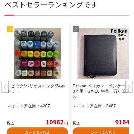
ベストセラーランキングです
コピック*バリオスインク*34本
Pelikan ペリカン ペンケース 1
セット
0本用 TGX-10 牛革 万年筆入
れ
マイストア在庫：
4207
マイストア在庫：
3487
10962
9164
税込
円
税込
円
カートに入れる
カートに入れる