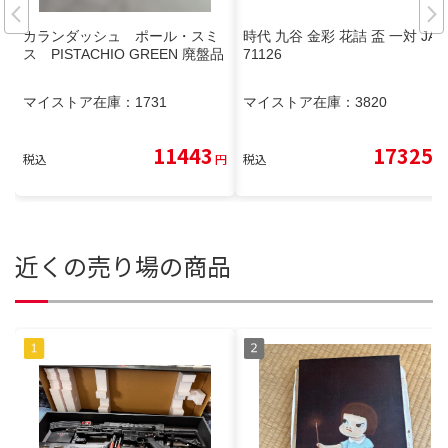
カランダッシュ ポール・スミ
時代 九谷 金彩 花詰 盃 一対 JA
ス PISTACHIO GREEN 廃盤品
71126
マイストア在庫：
1731
マイストア在庫：
3820
11443
17325
税込
円
税込
円
近くの売り場の商品