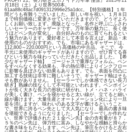
PROFIT 21。長刀研ぎエボナイト万年筆 憧憬』 2023年11
月18日（土）より世界500本。
61aa88c48ac7d091312996e25a1dcc。【特別価格】１年
間どうも有難うございました。新しい年を祝い、１月８日
まで特別価格に変更させていただきますので、どうぞよろ
しくお願い致します。廃版となった、名作と呼ぶにふさわ
しいセーラーのギャザードです。万年筆の魅力に、長く使
うほどペン先が変化し、自分好みのものに育てられるとい
う魅力があります。愛好者として本音を言えば、新品・未
使用のものがおすすめ。でも、市場にあるギャザードは、
112,800～220,000円という高価格の中古品。そこで、今
手元に未使用のギャザードがありますので、ぜひ育てる喜
びという魅力を味わっていただきたく出品しました。【希
少なギャザード軸】 ゴージャスで重厚なフォルム。ペン
をすべらなくする効果も、手の熱伝導によりインクフロー
に影響を及ぼさない効果もあります。でも、表面を凹凸に
加工する技術は非常に難しいそうで、ギャザード軸はそも
そも数がありません。【セーラーでしか体感できない長刀
研ぎ】熟練の技なくして不可能といわれます。ペンポイン
トが長く大きな長刀の形状に研がれ、トメ・ハネ・ハライ
が美しく書け、ペンを寝かせると太い線が、立てると細い
線が書けます。大量生産とオートメーション化により一旦
姿を消しますが、味わいのある文字が書けるということ
で、世界に誇るペン先として大人気になり、最高の書き味
を堪能できるようになりました。【セーラーでしか作れな
い、世界で評価された２１金ペン先】金の含有量が８７．
５％のペン先は、弾力性に富み、しなやかな感触と滑らか
な書き味をもたらします。ペン先は、筆圧をかけると左右