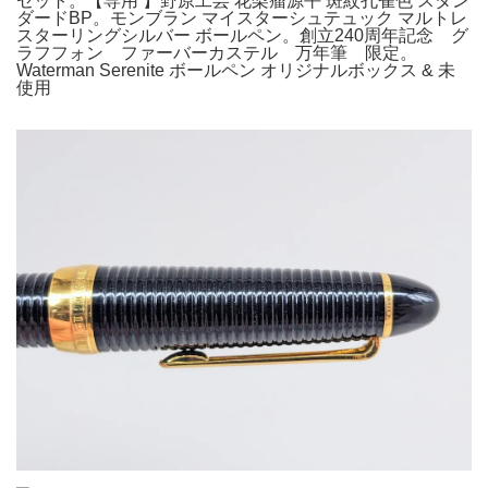
セット。【専用 】野原工芸 花梨瘤源平 斑紋孔雀色 スタン
ダードBP。モンブラン マイスターシュテュック マルトレ
スターリングシルバー ボールペン。創立240周年記念 グ
ラフフォン ファーバーカステル 万年筆 限定。
Waterman Serenite ボールペン オリジナルボックス & 未
使用