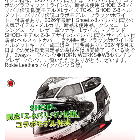
イクの情報。Z-8 バリバリ伝説」は『バリバリ伝説』コラ
ボのグラフィック！ラインの。新品未使用 SHOEI Z-8 バ
リバリ伝説 限定モデル XLサイズ TC-6。SHOEI Z-8 ヘル
メット、バリバリ伝説コラボモデル、ブラック/ホワイ
ト、付属品あり。2026年最新】Shoei z-8 バリバリ伝説の
人気アイテム - メルカリ。新品未使用品。クシタニ レー
シングスーツ レザー革ツナギ Lサイズ。- ブランド:
SHOEI- モデル: Z-8- デザイン: バリバリ伝説- サイズ:Ｌ- 付
属品: ヘルメットカバー、説明書- 色: ブラック/ホワイト※
ヘルメットキーパー施工済み（証明書あり）2024年9月末
日までの受注期間限定品の為現在は販売終了している物で
す。2wayハーフパンツ◆HORN WORKS◆W34パンチン
グレザーパンツ。ご覧いただきありがとうございます。
Rokie Leathers バイクパンツ S 黒。