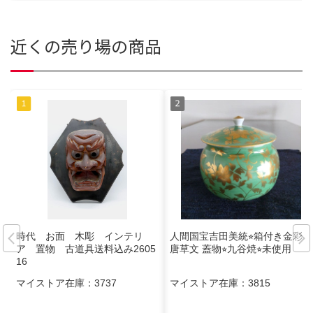
近くの売り場の商品
時代 お面 木彫 インテリ
人間国宝吉田美統⭐︎箱付き金彩花
ア 置物 古道具送料込み2605
唐草文 蓋物⭐︎九谷焼⭐︎未使用
16
マイストア在庫：
3737
マイストア在庫：
3815