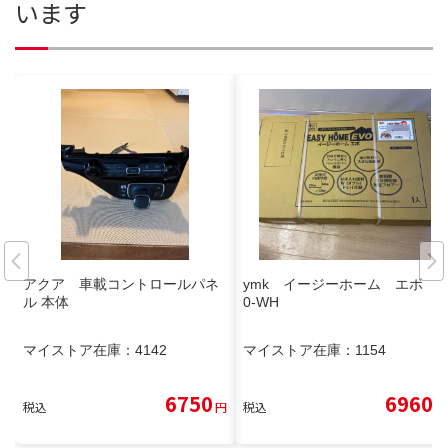
います
アクア 車載コントロールパネ
ymk イージーホーム エボ 8
ル 本体
0-WH
マイストア在庫：
4142
マイストア在庫：
1154
6750
6960
税込
円
税込
円