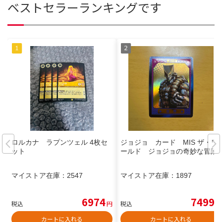
ベストセラーランキングです
ロルカナ ラプンツェル 4枚セ
ジョジョ カード MIS ザ・ワ
ット
ールド ジョジョの奇妙な冒険
マイストア在庫：
2547
マイストア在庫：
1897
6974
7499
税込
円
税込
円
カートに入れる
カートに入れる