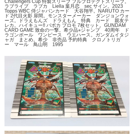
Challengers Cup 特製スリーブ フルプロテクトスリーブ。
ラブライブ ラブカ Liella 葉月恋 sec サイン。2023
Topps WBC 侍ジャパンカード 大谷翔平。NARUTO カー
ド 2代目火影 扉間。モンスターメーカー ダンジョンウォ
ーズ。ドラえもんズ ドラえもん 特典 カード 親友テ
レカ。ハイキュー!! バボカ プロモ 7枚セット。GUNDAM
CARD GAME 致命の一撃。希少品⭐︎ジャンプ 40周年 ド
ラゴンボール ワンピース ウエハース。ガンダムイタジ
ャガ まとめ。希少 非売品 予約特典 クロノトリガ
ー マール 鳥山明 1995