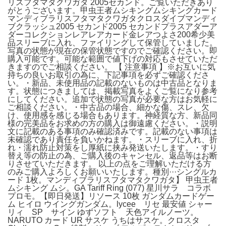
リスフタマタクワガタ 2005セカンド。ご覧いただきあり
がとうございます。甲虫王者ムシキングムシキングカード
マンディブラリスフタマタクワガタクロスダイブマンディ
ブクラッシュ2005 セカンド2005 セカンドプラスアダーア
ダーコレクションレアレアカード金レアつよさ200希少美
品スリーブに入れ、ファイリングして保管していました。
写真の状態が現在の保管状態ですのでご確認ください。即
購入可能です。可能な範囲で値下げの対応もさせていただ
きますのでご相談ください。 【 注意事項 】※お互いに気
持ちの良いお取引の為に、下記事項を必ずご確認くださ
い。・新品、未使用品の記載のないものは中古品となりま
す。状態につきましては、掲載写真をよくご覧になり参考
にしてください。追加で状態の写真が必要な方はお気軽に
ご相談ください。・中古品の場合、細かな傷、スレ、欠
け、使用感を感じる場合もあります。神経質な方、新品同
様の完美品をお求めの方の購入は御遠慮ください。・説明
文に記載のある事項のみ確認済みです。記載のない事項は
未確認であり責任を負いかねます。・スリーブに入れ、折
れ・濡れ防止対策をし厚紙に挟み発送いたします。・すり
替え等の防止の為、ご購入後のキャンセル、返品等はお断
りさせていただきます。 以上の点をご理解いただける方
のみご購入よろしくお願いいたします。種別···シングルカ
ード 1枚。マンディブラリスフタマタクワガタ】 甲虫王者
ムシキング ムシ。GA Tariff Ring (077) 星川サラ コラボ
プロモ。【即日発送】リソース 10枚 ガンダムカードゲー
ム ヒイロ ウイングガンダム。lycee リセ 最安値 シャー
リィ SP サイン ゆずソフト 天色アイルノーツ。
NARUTO カード UR サスケ うちはサスケ。クロスタ