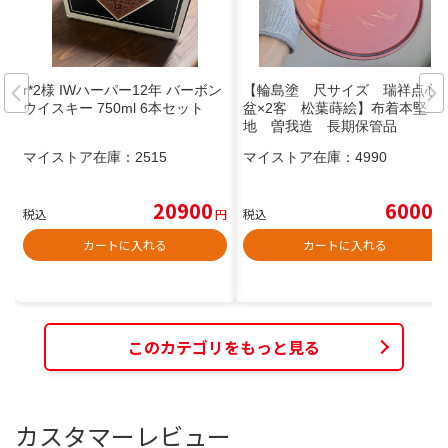
r*2様 IWハーパー12年 バーボン
【輪島塗 尺サイズ 瑞祥点心
ウイスキー 750ml 6本セット
盆×2客 松葉蒔絵】布着本堅
地 曽我造 長期保管品
マイストア在庫：
2515
マイストア在庫：
4990
20900
6000
税込
円
税込
円
カートに入れる
カートに入れる
このカテゴリをもっと見る
カスタマーレビュー