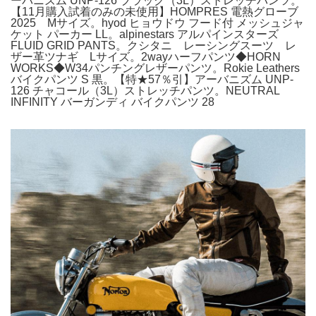
ーバニズム UNP-126 ブラック（3L）ストレッチパンツ。
【11月購入試着のみの未使用】HOMPRES 電熱グローブ
2025 Mサイズ。hyod ヒョウドウ フード付 メッシュジャ
ケット パーカー LL。alpinestars アルパインスターズ
FLUID GRID PANTS。クシタニ レーシングスーツ レ
ザー革ツナギ Lサイズ。2wayハーフパンツ◆HORN
WORKS◆W34パンチングレザーパンツ。Rokie Leathers
バイクパンツ S 黒。【特★57％引】アーバニズム UNP-
126 チャコール（3L）ストレッチパンツ。NEUTRAL
INFINITY バーガンディ バイクパンツ 28