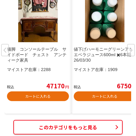
猫脚 コンソールテーブル サ
値下げハーモニーグリーンアロ
イドボード チェスト アンテ
エベラジュース600ml ✖️6本期限
ィーク家具
26/03/30
マイストア在庫：
2288
マイストア在庫：
1909
47170
6750
税込
円
税込
円
カートに入れる
カートに入れる
このカテゴリをもっと見る