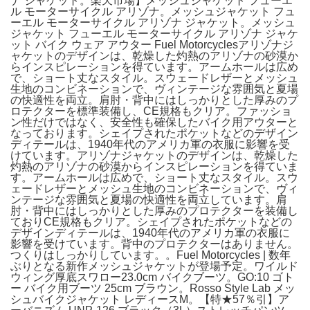
ナ ジャケット。楽天市場】メッシュジャケット フューエ
ル モーターサイクル アリゾナ。メッシュジャケット フュ
ーエル モーターサイクル アリゾナ ジャケット。メッシュ
ジャケット フューエル モーターサイクル アリゾナ ジャケ
ット バイク ウェア アウター Fuel Motorcyclesアリゾナジ
ャケットのデザインは、乾燥した灼熱のアリゾナの砂漠か
らインスピレーションを得ています。アームホールは広め
で、ショート丈なスタイル。スウェードレザーとメッシュ
生地のコンビネーションで、ヴィンテージな雰囲気と夏場
の快適性を両立。肩肘・背中にはしっかりとした厚みのプ
ロテクターを標準装備し、CE規格もクリア。ファッショ
ン性だけではなく、安全性も確保したバイク用アウターと
なっております。シェイプされたポケットなどのデザイン
ディテールは、1940年代のアメリカ軍の衣服に影響を受
けています。アリゾナジャケットのデザインは、乾燥した
灼熱のアリゾナの砂漠からインスピレーションを得ていま
す。アームホールは広めで、ショート丈なスタイル。スウ
ェードレザーとメッシュ生地のコンビネーションで、ヴィ
ンテージな雰囲気と夏場の快適性を両立しています。肩
肘・背中にはしっかりとした厚みのプロテクターを装備し
ておりCE規格もクリア。シェイプされたポケットなどの
デザインディテールは、1940年代のアメリカ軍の衣服に
影響を受けています。背中のプロテクターはありません。
つくりはしっかりしています。。Fuel Motorcycles | 数年
ぶりとなる新作メッシュジャケットが登場予定。ワイルド
ウィング厚底スワロー23.0cm バイクブーツ。GO:10 ゴト
ー バイク用ブーツ 25cm ブラウン。Rosso Style Lab メッ
シュバイクジャケット レディースM。【特★57％引】ア