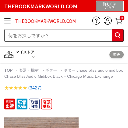
詳しくは
THEBOOKMARKWORLD.COM
こちら
0
THEBOOKMARKWORLD.COM
マイストア
変更
TOP
楽器・機材
ギター
ギター chase bliss audio midibox
Chase Bliss Audio Midibox Black – Chicago Music Exchange
(3427)