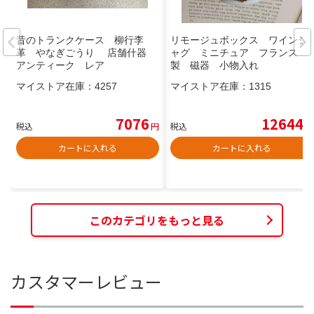
昔のトランクケース 柳行李
リモージュボックス ワインジ
革 やなぎごうり 店舗什器
ャグ ミニチュア フランス
アンティーク レア
製 磁器 小物入れ
マイストア在庫：
4257
マイストア在庫：
1315
7076
12644
税込
円
税込
円
カートに入れる
カートに入れる
このカテゴリをもっと見る
カスタマーレビュー