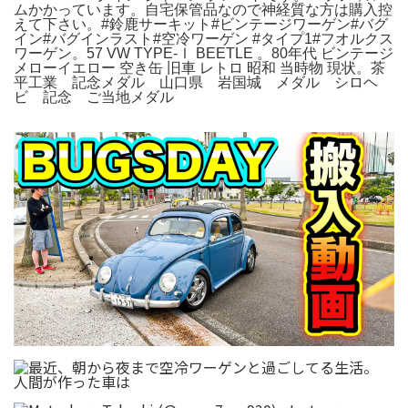
ムかかっています。自宅保管品なので神経質な方は購入控
えて下さい。#鈴鹿サーキット#ビンテージワーゲン#バグ
イン#バグインラスト#空冷ワーゲン #タイプ1#フオルクス
ワーゲン。57 VW TYPE-Ⅰ BEETLE 。80年代 ビンテージ
メローイエロー 空き缶 旧車 レトロ 昭和 当時物 現状。茶
平工業 記念メダル 山口県 岩国城 メダル シロヘ
ビ 記念 ご当地メダル