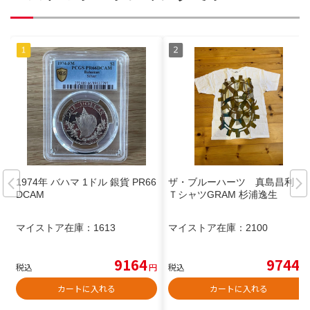
1974年 バハマ 1ドル 銀貨 PR66
ザ・ブルーハーツ 真島昌利
DCAM
ＴシャツGRAM 杉浦逸生
マイストア在庫：
1613
マイストア在庫：
2100
9164
9744
税込
円
税込
円
カートに入れる
カートに入れる