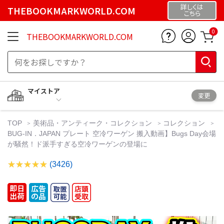
詳しくは
THEBOOKMARKWORLD.COM
こちら
0
THEBOOKMARKWORLD.COM
マイストア
変更
TOP
美術品・アンティーク・コレクション
コレクション
BUG-IN．JAPAN プレート 空冷ワーゲン 搬入動画】Bugs Day会場
が騒然！ド派手すぎる空冷ワーゲンの登場に
(3426)