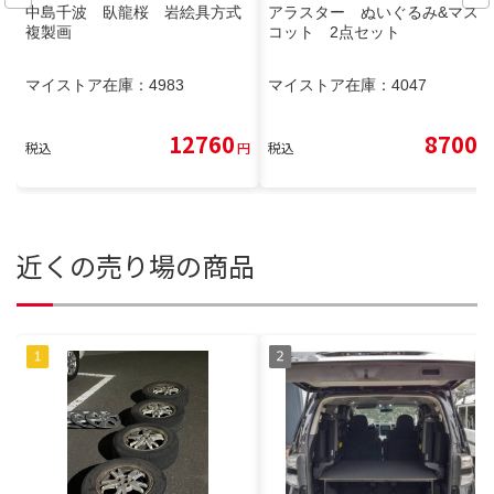
中島千波 臥龍桜 岩絵具方式
アラスター ぬいぐるみ&マス
複製画
コット 2点セット
マイストア在庫：
4983
マイストア在庫：
4047
12760
8700
税込
円
税込
円
近くの売り場の商品