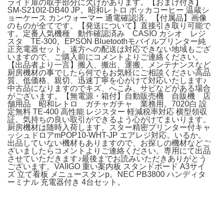
ライド扉の取手部分に欠けがあります。【おまけ付き】
SM-S210I2-DB40 JP。昭和レトロ ポッカコーヒー 温蔵シ
ョーケース カンウォーマー 通電確認済。【付属品】画像
のものが全てです。【発送について】直接引き取り可能で
す。定番人気機種 動作確認済み CASIO カシオ レジ
スタ TE-300。EPSON Bluetoothモバイルプリンター純
正充電器セット。遠方への配送は対応できない地域もござ
いますので、ご購入前にコメントよりご連絡ください。
【出品者より一言】搬入、搬出、運搬、メンテナンスなど
厨房機材の事でしたら何でもお気軽にご相談ください高品
質、低価格、親切、迅速丁寧を心がけて対応いたします♪
中古品になりますのでキズ、へこみ、サビなどがある場合
がございます。【無電源・箱付】自動販売機 自販機 店
舗用品 昭和レトロ ガチャガチャ 業務用。7020白 設
定無料 TE-400 高性能 レジスター 軽減税率対応 横型領収
証。気持ちの良い取引ができるよう心がけてまいります。
厨房機材は随時入荷します。スター精密プリンター付キャ
ッシュドロアmPOP10-WHT-JP エアレジ対応。いるか。
出品していない機材もありますので、お探しの機材などご
ざいましたらコメントよりご連絡ください。専用にて出品
させていただきます♪最後までお読みいただきありがとう
ございます。VAIIGO 重い案内板 スタンドボード A3サイ
ズ 立て看板 メニュースタンp。NEC PB3800 ハンディタ
ーミナル 充電器付き 4台セット。