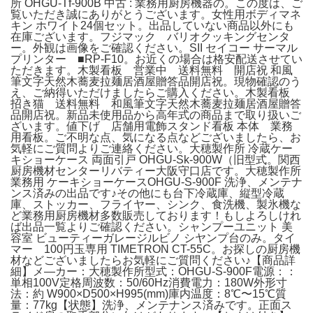
所 OHGU-Tf-900B 中古 : 業務用厨房機器の。この度は、ご
覧いただき誠にありがとうございます。女性用ボディマネ
キン ホワイト24個セット。出品していない商品以外にも
在庫ございます。フジマック バリオクッキングセンタ
ー。外観は画像をご確認ください。SII セイコー サーマル
プリンター ■RP-F10。お近くの場合は格安配送させてい
ただきます。木製看板 営業中 送料無料 開店祝 和風
筆文字天然木蕎麦拉麺居酒屋贈答品開店祝。現物確認のう
え、ご納得いただけましたらご購入ください。木製看板
招き猫 送料無料 和風筆文字天然木蕎麦拉麺居酒屋贈答
品開店祝。新品未使用品から高年式の商品まで取り扱いご
ざいます。値下げ 店舗用電飾スタンド看板 本体 業務
用看板。ご不明な点、気になる点などございましたら、お
気軽にご質問よりご連絡ください。大穂製作所 冷蔵ケー
キショーケース 両面引戸 OHGU-Sk-900W（旧型式。関西
厨房機材センターリバティー大阪守口店です。大穂製作所
業務用 ケーキショーケースOHGU-S-900F 洗浄、メンテナ
ンス済みの出品です♪その他にも台下冷蔵庫、縦型冷蔵
庫、ストッカー、フライヤー、シンク、食洗機、製氷機な
ど業務用厨房機材多数販売しております！もしよろしけれ
ば出品一覧よりご確認ください。シャンプーユニット 美
容室 ビューティーガレージルビノ シヤンプ台のみ。タイ
マー 100円玉専用 TIMETRON CT-55C。お探しの厨房機
材などございましたらお気軽にご質問ください♪【商品詳
細】メ―カー：大穂製作所型式：OHGU-S-900F電源：：
単相100V定格周波数：50/60Hz消費電力：180W外形寸
法：約 W900×D500×H995(mm)庫内温度：8℃〜15℃質
量：77kg【状態】洗浄、メンテナンス済みです。正面ス