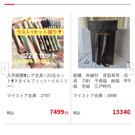
入手困難❣️レア文具✨22点セッ
鎧櫃 外鍵付 背負箪笥 武
ト❣️スタイルフィット✨イルミリ
具 刀剣 千両箱 鋏箱 甲冑
ー✨
箱 兜箱 江戸時代
マイストア在庫：
2707
マイストア在庫：
3998
7499
13340
税込
円
税込
円