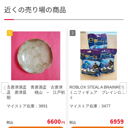
近くの売り場の商品
古唐津酒盃 青唐酒盃 古唐津
ROBLOX STEAL A BRAINROT
皿 唐津皿 桃山 ~ 江戸初
ミニフィギュア ブレインロッ
期
ト
マイストア在庫：
3891
マイストア在庫：
3477
6600
6959
税込
円
税込
円