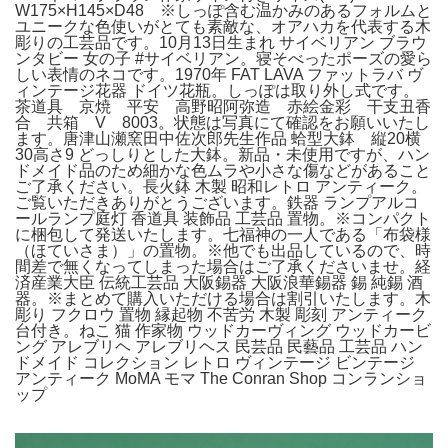
W175×H145×D48 ※しっぽ含む温かみのあるフォルムと
ユニークな色使いがとても素敵な、オアハカを代表する木
彫りの工芸品です。10月13日生まれ サイベリアン ブラウ
ンタビー 女の子 #サイベリアン。寝そべったポーズの愛ら
しい表情のネコです。1970年 FAT LAVA ファットラバ ヴ
ィンテージ花器 ドイツ花瓶。しっぽは取り外し式です。
茶道具 京焼 平安 高野昭阿弥造 赤絵金彩 干支丑香
合 共箱 V 8003。状態は写真にて確認をお願いいたし
ます。唐津山瀬窯田中佐次郎先生作品 蛤型大鉢 縦20横
30高さ9 どっしりとした大鉢。新品・未使用ですが、ハン
ドメイド品のため細かな色ムラや小さな傷などがあること
ご了承ください。長火鉢 木製 昭和レトロ アンティーク。
ご覧いただきありがとうございます。鉄器 ランプアルコ
ールランプ庭灯 香道具 装飾品 工芸品 置物。※コンパクト
に梱包して発送いたします。七福神の一人である「布袋様
（ほていさま）」の置物。※他でも出品しているので、時
間差で無くなってしまった場合はご了承くださいませ。経
済産業大臣 伝統工芸品 大阪錫器 大阪浪華錫器 錫 純錫 酒
器。※まとめて購入いただける場合は割引いたします。木
彫り フクロウ 置物 縁起物 不苦労 木製 彫刻 アンティーク
台付き。ねこ 猫 作家物 ウッドカーヴィング ウッドカービ
ング アレブリヘ アレブリヘス 民芸品 民藝品 工芸品 ハン
ドメイド コレクション レトロ ヴィンテージ ビンテージ
アンティーク MoMA モマ The Conran Shop コンランショ
ップ