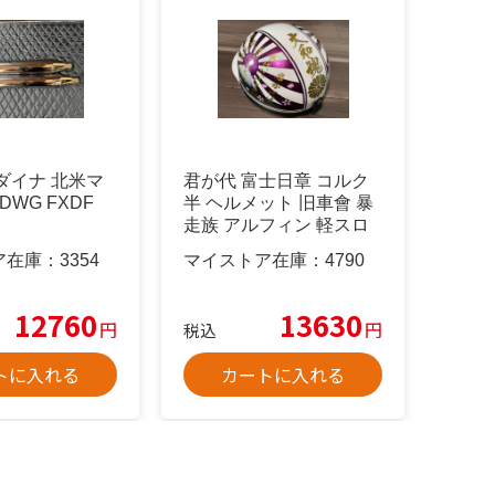
ダイナ 北米マ
君が代 富士日章 コルク
DWG FXDF
半 ヘルメット 旧車會 暴
走族 アルフィン 軽スロ
風防
ア在庫：
3354
マイストア在庫：
4790
12760
13630
円
円
税込
トに入れる
カートに入れる