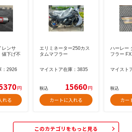
イレンサ
エリミネーター250カス
ハーレー 
 値下げ不
タムマフラー
フラー FX
庫：
2926
マイストア在庫：
3835
マイスト
5370
15660
円
円
税込
税込
入れる
カートに入れる
カー
このカテゴリをもっと見る