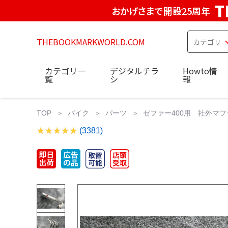
T
おかげさまで開設25周年
THEBOOKMARKWORLD.COM
カテゴリ一
デジタルチラ
Howto情
覧
シ
報
TOP
バイク
パーツ
ゼファー400用 社外マフラ
(3381)