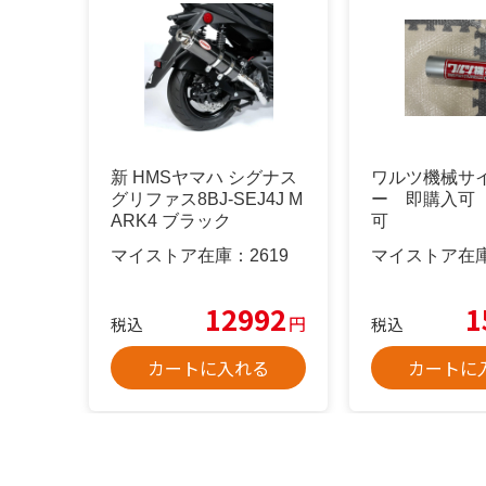
新 HMSヤマハ シグナス
ワルツ機械サ
グリファス8BJ-SEJ4J M
ー 即購入可
ARK4 ブラック
可
マイストア在庫：
2619
マイストア在
12992
1
円
税込
税込
カートに入れる
カートに