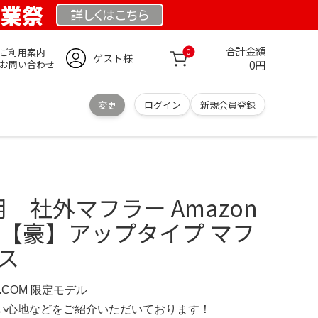
創業祭
詳しくは
こちら
合計金額
ご利用案内
0
ゲスト様
0円
お問い合わせ
変更
ログイン
新規会員登録
用 社外マフラー Amazon
00 【豪】アップタイプ マフ
ス
D.COM 限定モデル
の使い心地などをご紹介いただいております！