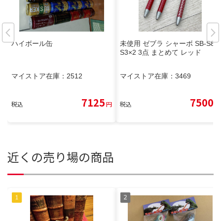
ハイボール缶
未使用 ゼブラ シャーボ SB-S8
S3×2 3点 まとめて レッド
マイストア在庫：
2512
マイストア在庫：
3469
7125
7500
税込
円
税込
円
近くの売り場の商品