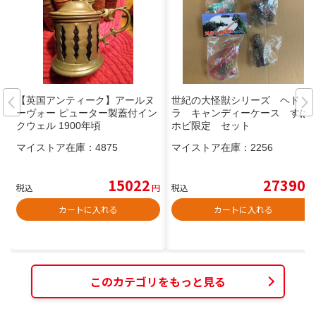
【英国アンティーク】アールヌ
世紀の大怪獣シリーズ ヘド
ーヴォー ピューター製蓋付イン
ラ キャンディーケース すぱ
クウェル 1900年頃
ホビ限定 セット
マイストア在庫：
4875
マイストア在庫：
2256
15022
27390
税込
円
税込
円
カートに入れる
カートに入れる
このカテゴリをもっと見る