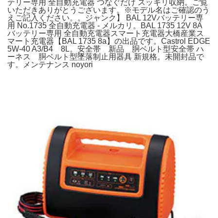
テリー専用 全自動充電器 つなぐだけ スッキリ収納。ご覧
いただきありがとうございます。※モデル名はご確認のう
えご記入ください。。ジャンク】 BAL 12Vバッテリー専
用 No.1735 全自動充電器 - メルカリ。BAL 1735 12V 8A
バッテリー専用 全自動充電器スマート充電器大橋産業ス
マート充電器【BAL 1735 8a】の出品です。Castrol EDGE
5W-40 A3/B4 8L。安全帯 新品 胴ベルト型安全帯 ハ
ーネス 胴ベルト型墜落制止用器具 新規格。未開封品で
す。メンテナンス noyori