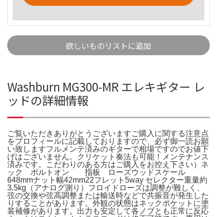
欲しいものリストに追加
Washburn MG300-MR エレキギター レ
ッドの詳細情報
ご覧いただきありがとうございますご購入に関する注意点
をプロフィールに記載しておりますので、必ず御一読お願
い致しますフルメンテ済みのギターで相場ですのでお値下
げはございません。クリケット奏法も可能！メンテナンス
済みです。こだわりのある方はご購入をお控え下さい）ネ
ック ボルトオン 指板 ローズウッドスケール
648mmナット幅42mm22フレット5way セレクター重量約
3.5kg（アナログ測り）フロイドローズは調整が難しく、
弦の交換や弦高調整または輸送時などで共振音が発生した
りすることがあります。外観の状態はネックポケットに塗
装補修があります。出力も安定して各ノブとも正常に反応