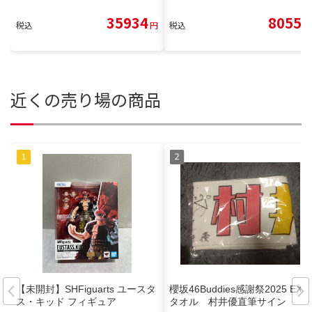
35934
8055
税込
円
税込
円
近くの売り場の商品
【未開封】SHFiguarts ユースタ
櫻坂46Buddies感謝祭2025 EX
ス・キッド フィギュア
タオル 村井優直筆サイン