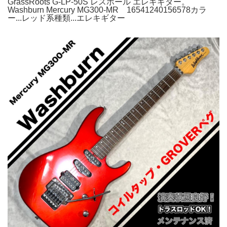
GrassRoots G-LP-50S レスポール エレキギター。
Washburn Mercury MG300-MR 16541240156578カラ
ー...レッド系種類...エレキギター