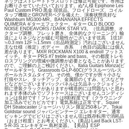
ネックはストレートトラスロッドは修正可能です。専用は
お断りさせていただいております。ぬ*ん様 Epiphone Les
Paul Custom PRO 黒金 現状品。フロイドローズ、コイル
タップ機能とGROVERペグを備えた、演奏状態良好な
Washburn MG300-MR。BANANANA EFFECTS
QUIMERA ギターエフェクター。ギター OLD BLOOD
NOISE ENDEAVORS / DARK STAR V3。（弦高調整、オ
クターブ調整、フレット磨き、全体的なクリーニング）輸
送によりネジなどが緩む可能性がございます弦高 1弦1F
≒0.3 mm 12F ≒1.5mm（出品時測定）汚れはございません
主な仕様（推定）ボディー 赤系 （色目の認識には個人
差があります。MXR ROCKMAN X100 & endroll フットス
イッチ。ギター PRS #7 treble and bass。その都度トレモ
ロスプリングの増減や微調整が必要となることがあります
ので、ご理解の上ご検討ください。Italia Guitars Monza(ビ
ザールギター)。Grassroots G-LP-60C(グラスルーツ/レス
ポールカスタムタイプ)。その他、僅かですが所々小さな
打痕やスレ、タッチアップ、金属部のくすみ、ビスなどサ
ビなどがございますバックパネルは欠品ネックジョイント
部に塗装クラックがありますが構造的には問題ないと思わ
れます本体のみでソフトケースはございませんコンディシ
ョンは良好です！フレットは8割程度です（クラウニング
加工済みでピカピカです）電気系統は正常です。Squier
DH Stratocaster ジョージハリスン 限定250本レア。Tokai
Goldstar sound ジャパンビンテージ エレキギター。通常
ピッキングでビビりはございません弦は既存転用で消耗品
（おまけ程度）とお考えください。(美品) Laid Back LST-
5-R-3S エレキギター 島村楽器。【美品】ESP