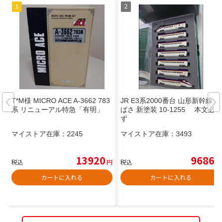
T*M様 MICRO ACE A-3662 783
JR E3系2000番台 山形新幹線 つ
系 リニューアル特急「有明」
ばさ 新塗装 10‐1255 本文必
ず
マイストア在庫：
2245
マイストア在庫：
3493
13920
9686
税込
円
税込
円
カートに入れる
カートに入れる