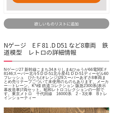
欲しいものリストに追加
Nゲージ EＦ81 .D D51 など8車両 鉄
道模型 レトロの詳細情報
Nゲージ27 新幹線こまち34きりしま&ひゅうが66電関EＦ
8146スーパー北斗5 D D-51北斗星41 D D-51ディーゼル60
フレッシュ ひたち(オレンジ)29スーパーあずさ8車両ま
とめ売りテープごついて未使用のものもあります。メーカ
ー···トレーン。K*i様 鉄道コレクション 阪急2300系(表示
幕改造車)7両セット。昭和レトロコレクションの一部で
す。東京メトロ 千代田線 16000系 2・3次車 Bトレ
インショーティー