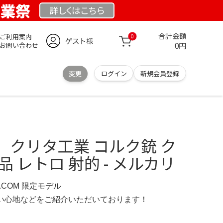
創業祭
詳しくは
こちら
合計金額
ご利用案内
0
ゲスト様
0円
お問い合わせ
変更
ログイン
新規会員登録
 クリタ工業 コルク銃 ク
 レトロ 射的 - メルカリ
D.COM 限定モデル
の使い心地などをご紹介いただいております！