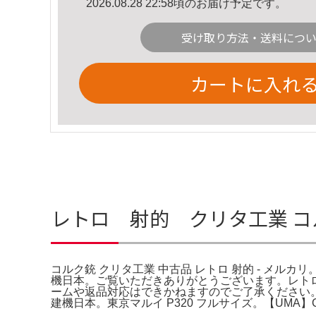
2026.08.28 22:58頃のお届け予定です。
受け取り方法・送料につ
カートに入れ
レトロ 射的 クリタ工業 コル
コルク銃 クリタ工業 中古品 レトロ 射的 - メルカリ。
機日本。ご覧いただきありがとうございます。レト
ームや返品対応はできかねますのでご了承ください。質問
建機日本。東京マルイ P320 フルサイズ。【UMA