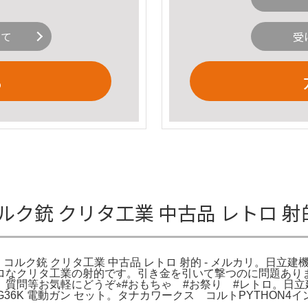
いて
受
る
ク銃 クリタ工業 中古品 レトロ 射的
コルク銃 クリタ工業 中古品 レトロ 射的 - メルカリ。日立建機 油
ロなクリタ工業の射的です。引き金を引いて撃つのに問題ありま
等お気軽にどうぞ⭐︎#おもちゃ #お祭り #レトロ。日立建機 油圧
】G36K 電動ガン セット。タナカワークス コルトPYTHON