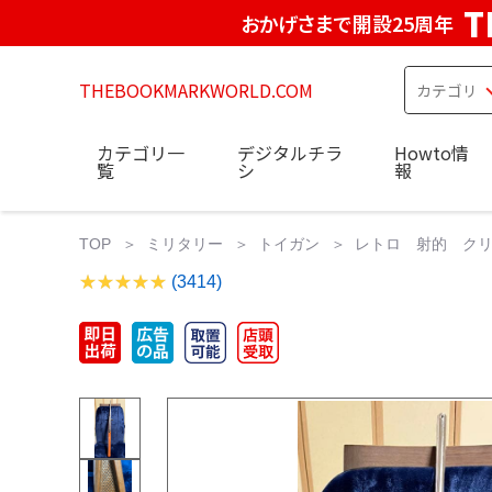
T
おかげさまで開設25周年
THEBOOKMARKWORLD.COM
カテゴリ一
デジタルチラ
Howto情
覧
シ
報
TOP
ミリタリー
トイガン
レトロ 射的 クリタ
(3414)