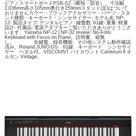
ピアノスマートボードPSB-S2（断熱・防音）。寸法幅
1,036mm高さ105mm奥行き259mmスタンド(足)はついて
おりませんカラー···ブラックアクセサリー・パーツ···スタ
ンド種類···キーボード・シンセサイザー- モデル名: NP-
12- 製品タイプ: デジタルピアノ- 鍵盤数: 61鍵- 重量: 軽量
設計- 付属品: 電源アダプターご覧いただきありがとうござ
います。Yamaha NP-12 | NP-32 review: No-Frills
Keyboard with Focus on Piano。説明書、箱無
し。 全鍵盤、録音機能、その他システム動作確認
済み。Roland JUNO-DS 61鍵 キーボード シンセサイ
ザー ペダル付。VISCOUNT バイカウント Cantorum II オ
ルガン Vintage。