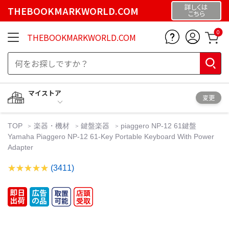
詳しくは
THEBOOKMARKWORLD.COM
こちら
0
THEBOOKMARKWORLD.COM
マイストア
変更
TOP
楽器・機材
鍵盤楽器
piaggero NP-12 61鍵盤
Yamaha Piaggero NP-12 61-Key Portable Keyboard With Power
Adapter
(3411)