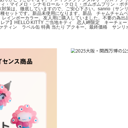
キティ・マイメロ・シナモロール・クロミ・ポムポムプリン・ポ
。防水対策は、徹底していますので、ご安心下さい。sanrio（サ
セットです。新品未使用になります。新品 チャムチャムベア Ch
ラフル レインボーカラー。友人用に購入していました。不要の為出
・レア】HELLO KITTY ご当地キティ 恋人岬限定 キー
ァティン ラベル缶 特典 当たり アクキー。最終価格 サン