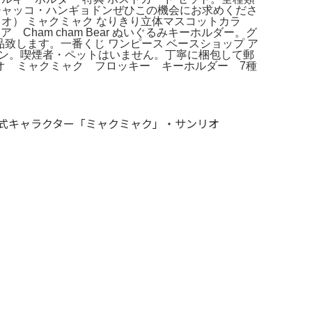
チャッコ・ハンギョドンぜひこの機会にお求めくださ
ンリオ） ミャクミャク なりきり立体マスコットカラ
am cham Bear ぬいぐるみキーホルダー。グ
品致します。一番くじ ワンピース ベースショップ ア
チェーン。喫煙者・ペットはいません。丁寧に梱包して郵
リオ ミャクミャク フロッキー キーホルダー 7種