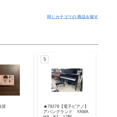
同じカテゴリの 商品を探す
推奨
★79278【電子ピアノ】
アバングランド YAMA
HA N1 12製