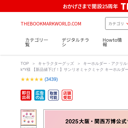
T
おかげさまで開設25周年
THEBOOKMARKWORLD.COM
カテゴリ一
デジタルチラ
Howto情
覧
シ
報
TOP
キャラクターグッズ
キーホルダー・アクリル
k*Y様 【新品値下げ！】サンリオミャクミャク キーホル
(3439)