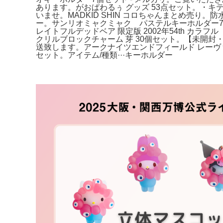
あります。がおぱわるぅ グッズ 53点セット。・
いませ。MADKID SHIN コロちゃんまとめ売り
ー。サンリオミャクミャク パステルキーホルダー7種
レイトフルデッドベア 限定版 2002年54th カ
クリルブロックチャーム 芽 30個セット。【未開封
送致します。アークナイツエンドフィールド レーヴ
セット。アイテム/種類···キーホルダー