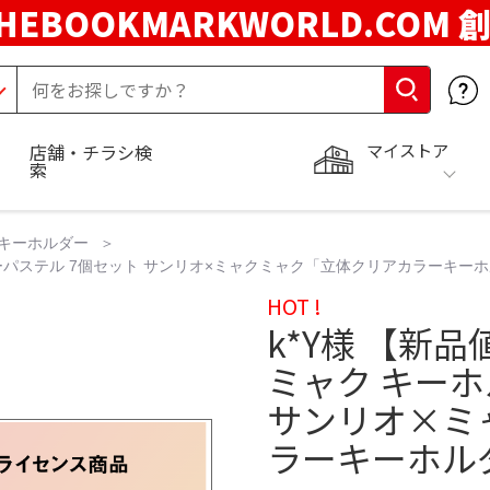
HEBOOKMARKWORLD.COM 
マイストア
店舗・チラシ検
索
キーホルダー
ダーパステル 7個セット サンリオ×ミャクミャク「立体クリアカラーキー
HOT !
k*Y様 【新
ミャク キーホ
サンリオ×ミ
ラーキーホル