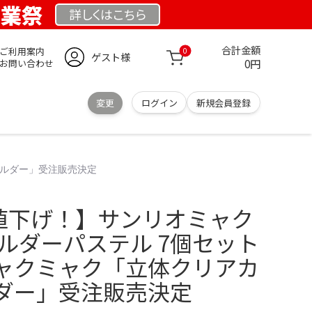
創業祭
詳しくは
こちら
合計金額
ご利用案内
0
ゲスト様
0円
お問い合わせ
変更
ログイン
新規会員登録
ホルダー」受注販売決定
品値下げ！】サンリオミャク
ルダーパステル 7個セット
ャクミャク「立体クリアカ
ダー」受注販売決定