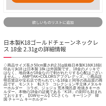
欲しいものリストに追加
日本製K18ゴールドチェーンネックレ
ス 18金 2.31gの詳細情報
♢商品サイズ長さ50cm重さ約2.31g規格日本製K18(K18刻
印あり)k18 は日本製 18k は外国製です。18金のメッキで
はなく、地自体が18金なので剥がれたりする心配はござい
ません。。AMPTAK×COLORSアプグレグッズ。♢商品説
明百貨店や宝石店で売られている18金と同等の高品質の商
品です。モンスト 転スラ コレクション半立体メタルキ
ーホルダー コラボ。ジョジョ 荒木飛呂彦 栓抜きキーホ
ルダー。本物の18金の証拠である「K18」の刻印も刻まれ
ております。【GWセール】CCさくら キーリング 韓
国 チャーム キーホルダー