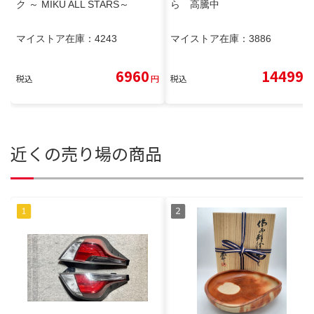
ク ～ MIKU ALL STARS～
ら 高騰中
マイストア在庫：
4243
マイストア在庫：
3886
6960
14499
税込
円
税込
円
近くの売り場の商品