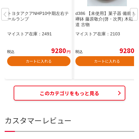
トヨタアクアNHP10中期左右テ
d386 【未使用】菓子器 備前 緋
ールランプ
襷鉢 藤原敬介(啓・次男) 木箱 茶
道 古物
マイストア在庫：
2491
マイストア在庫：
2103
9280
9280
税込
円
税込
円
カートに入れる
カートに入れる
このカテゴリをもっと見る
カスタマーレビュー